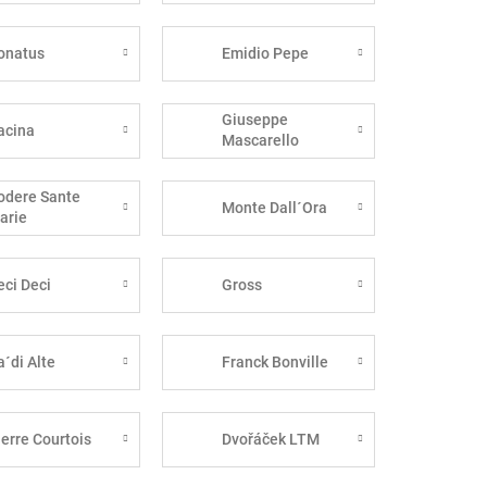
onatus
Emidio Pepe
Giuseppe
acina
Mascarello
odere Sante
Monte Dall´Ora
arie
eci Deci
Gross
a´di Alte
Franck Bonville
ierre Courtois
Dvořáček LTM