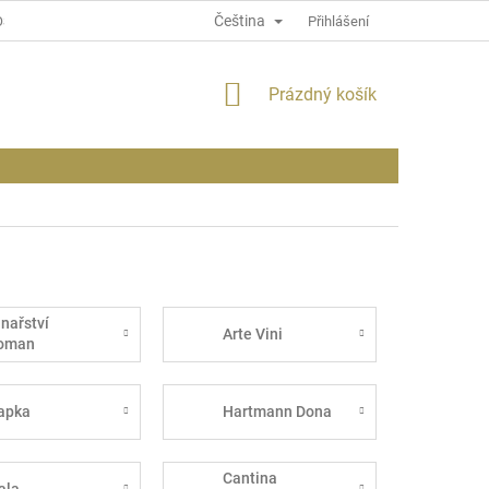
Čeština
OSOBNÍCH ÚDAJÍCH
INFORMACE O WEBU
Přihlášení
NÁKUPNÍ
Prázdný košík
KOŠÍK
inařství
Arte Vini
oman
apka
Hartmann Dona
Cantina
ala