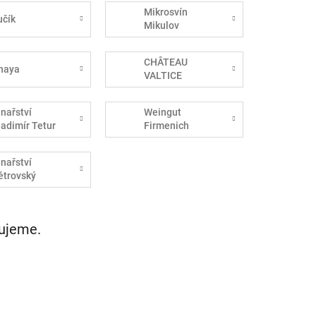
Mikrosvín
učík
Mikulov
CHÂTEAU
haya
VALTICE
inařství
Weingut
ladimír Tetur
Firmenich
inařství
ětrovský
vujeme.