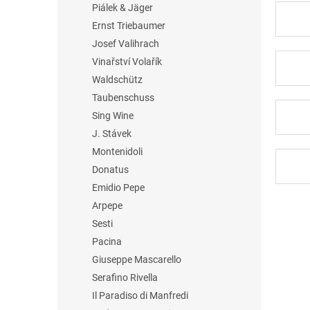
Piálek & Jäger
Ernst Triebaumer
Josef Valihrach
Vinařství Volařík
Waldschütz
Taubenschuss
Sing Wine
J. Stávek
Montenidoli
Donatus
Emidio Pepe
Arpepe
Sesti
Pacina
Giuseppe Mascarello
Serafino Rivella
Il Paradiso di Manfredi