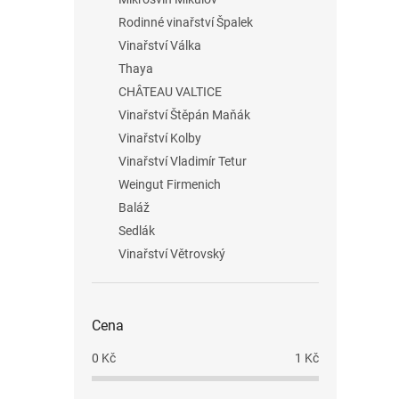
Rodinné vinařství Špalek
Vinařství Válka
Thaya
CHÂTEAU VALTICE
Vinařství Štěpán Maňák
Vinařství Kolby
Vinařství Vladimír Tetur
Weingut Firmenich
Baláž
Sedlák
Vinařství Větrovský
Cena
0
Kč
1
Kč