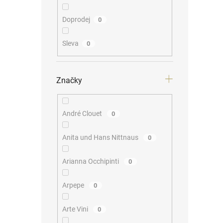
Doprodej
0
Sleva
0
Značky
André Clouet
0
Anita und Hans Nittnaus
0
Arianna Occhipinti
0
Arpepe
0
Arte Vini
0