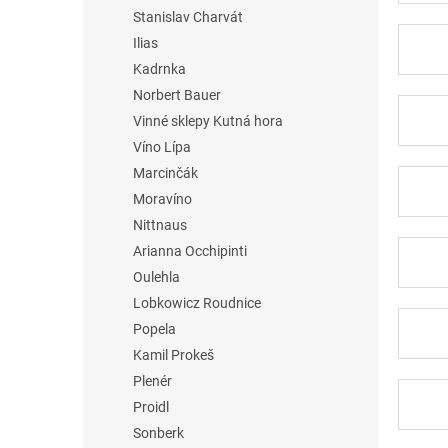
Stanislav Charvát
Ilias
Kadrnka
Norbert Bauer
Vinné sklepy Kutná hora
Víno Lípa
Marcinčák
Moravíno
Nittnaus
Arianna Occhipinti
Oulehla
Lobkowicz Roudnice
Popela
Kamil Prokeš
Plenér
Proidl
Sonberk