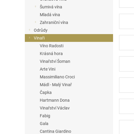
n
Šumivá vína
e
Mladá vína
l
Zahraniční vína
Odrůdy
Vinaři
Víno Radosti
Krásná hora
Vinařství Šoman
Arte Vini
Massimiliano Croci
Mádl - Malý Vinař
Čapka
Hartmann Dona
Vinařství Václav
Fabig
Gala
Cantina Giardino