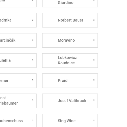
Giardino
adrnka
Norbert Bauer
arcinčák
Moravíno
Lobkowicz
ulehla
Roudnice
lenér
Proidl
rnst
Josef Valihrach
riebaumer
aubenschuss
Sing Wine