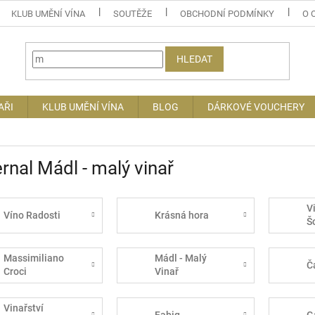
KLUB UMĚNÍ VÍNA
SOUTĚŽE
OBCHODNÍ PODMÍNKY
O 
HLEDAT
AŘI
KLUB UMĚNÍ VÍNA
BLOG
DÁRKOVÉ VOUCHERY
rnal Mádl - malý vinař
V
Víno Radosti
Krásná hora
Š
Massimiliano
Mádl - Malý
Č
Croci
Vinař
Vinařství
Fabig
G