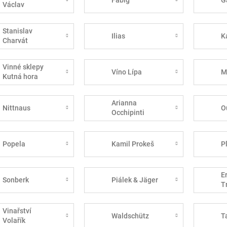
Václav
Stanislav
Ilias
K
Charvát
Vinné sklepy
Víno Lípa
M
Kutná hora
Arianna
Nittnaus
O
Occhipinti
Popela
Kamil Prokeš
P
E
Sonberk
Piálek & Jäger
T
Vinařství
Waldschütz
T
Volařík