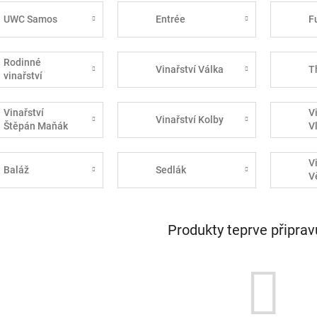
UWC Samos
Entrée
F
Rodinné
Vinařství Válka
T
vinařství
Špalek
Vinařství
V
Vinařství Kolby
Štěpán Maňák
V
V
Baláž
Sedlák
V
Produkty teprve připra