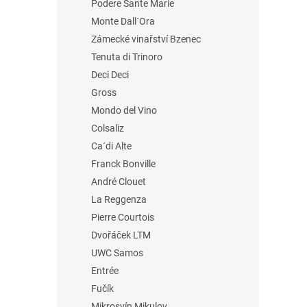
Podere Sante Marie
Monte Dall´Ora
Zámecké vinařství Bzenec
Tenuta di Trinoro
Deci Deci
Gross
Mondo del Vino
Colsaliz
Ca´di Alte
Franck Bonville
André Clouet
La Reggenza
Pierre Courtois
Dvořáček LTM
UWC Samos
Entrée
Fučík
Mikrosvín Mikulov