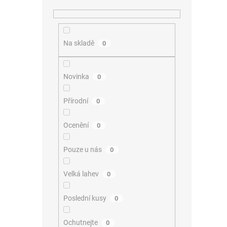
Na skladě
0
Novinka
0
Přírodní
0
Ocenění
0
Pouze u nás
0
Velká lahev
0
Poslední kusy
0
Ochutnejte
0