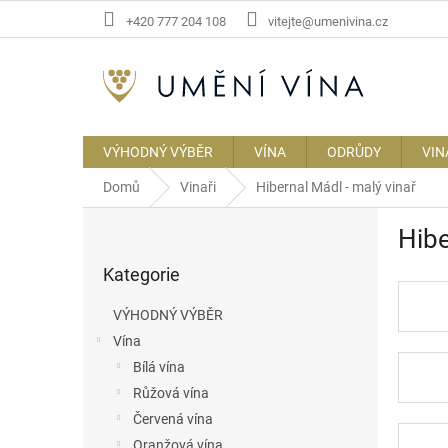
Přejít
+420 777 204 108
vitejte@umenivina.cz
na
obsah
VÝHODNÝ VÝBĚR
VÍNA
ODRŮDY
VIN
Domů
Vinaři
Hibernal Mádl - malý vinař
P
Hibe
o
Přeskočit
s
Kategorie
kategorie
t
r
VÝHODNÝ VÝBĚR
a
Vína
n
Bílá vína
n
í
Růžová vína
p
Červená vína
a
Oranžová vína