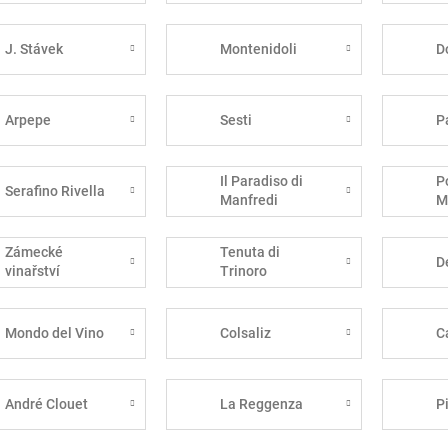
J. Stávek
Montenidoli
D
Arpepe
Sesti
P
Il Paradiso di
P
Serafino Rivella
Manfredi
M
Zámecké
Tenuta di
D
vinařství
Trinoro
Bzenec
Mondo del Vino
Colsaliz
C
André Clouet
La Reggenza
P