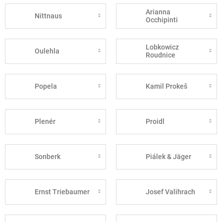
Arianna
Nittnaus
Occhipinti
Lobkowicz
Oulehla
Roudnice
Popela
Kamil Prokeš
Plenér
Proidl
Sonberk
Piálek & Jäger
Ernst Triebaumer
Josef Valihrach