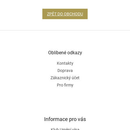
ZPĚT DO OBCHODU
Z
á
p
a
Oblíbené odkazy
t
Kontakty
í
Doprava
Zákaznický účet
Pro firmy
Informace pro vás
Klub Umění vína