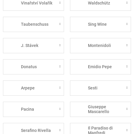
Vinařství Volařík
Waldschütz
Taubenschuss
Sing Wine
J. Stávek
Montenidoli
Donatus
Emidio Pepe
Arpepe
Sesti
Giuseppe
Pacina
Mascarello
Il Paradiso di
Serafino Rivella
Manfredi