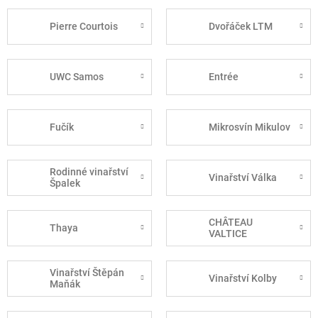
Pierre Courtois
Dvořáček LTM
UWC Samos
Entrée
Fučík
Mikrosvín Mikulov
Rodinné vinařství
Vinařství Válka
Špalek
CHÂTEAU
Thaya
VALTICE
Vinařství Štěpán
Vinařství Kolby
Maňák