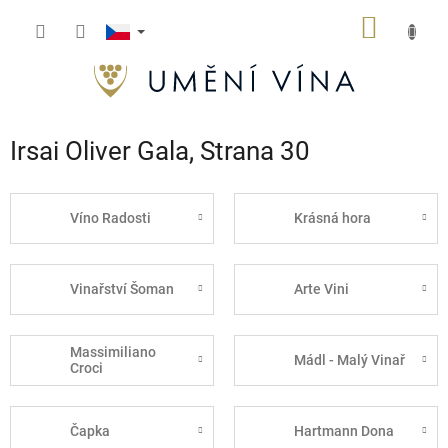
Přejít
NÁKUP
na
obsah
KOŠÍK
Irsai Oliver Gala
, Strana 30
Víno Radosti
Krásná hora
Vinařství Šoman
Arte Vini
Massimiliano
Mádl - Malý Vinař
Croci
Čapka
Hartmann Dona