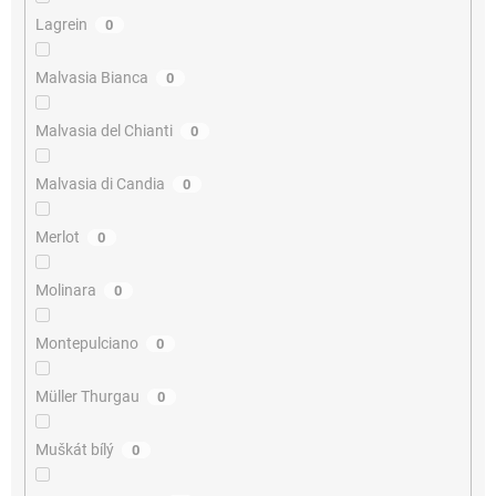
Lagrein
0
Malvasia Bianca
0
Malvasia del Chianti
0
Malvasia di Candia
0
Merlot
0
Molinara
0
Montepulciano
0
Müller Thurgau
0
Muškát bílý
0