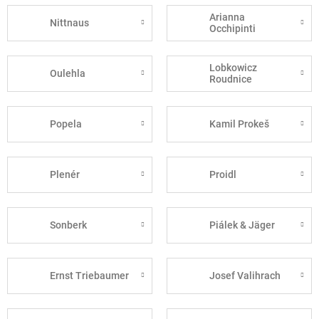
Arianna
Nittnaus
Occhipinti
Lobkowicz
Oulehla
Roudnice
Popela
Kamil Prokeš
Plenér
Proidl
Sonberk
Piálek & Jäger
Ernst Triebaumer
Josef Valihrach