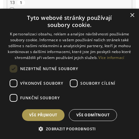
13
1
×
Tyto webové stránky používají
13.5
1
soubory cookie.
14
0
K personalizaci obsahu, reklam a analýze návštěvnosti používáme
soubory cookie. Informace o vašem používání našich stránek také
sdílíme s našimi reklamními a analytickými partnery, kteří je mohou
14.2
0
kombinovat s dalšími informacemi, které jste jim poskytli nebo které
shromáždili při vašem používání jejich služeb.
Více informací
14.5
0
NEZBYTNĚ NUTNÉ SOUBORY
15
0
VÝKONOVÉ SOUBORY
SOUBORY CÍLENÍ
16
0
FUNKČNÍ SOUBORY
16.5
0
VŠE PŘIJMOUT
VŠE ODMÍTNOUT
17
0
ZOBRAZIT PODROBNOSTI