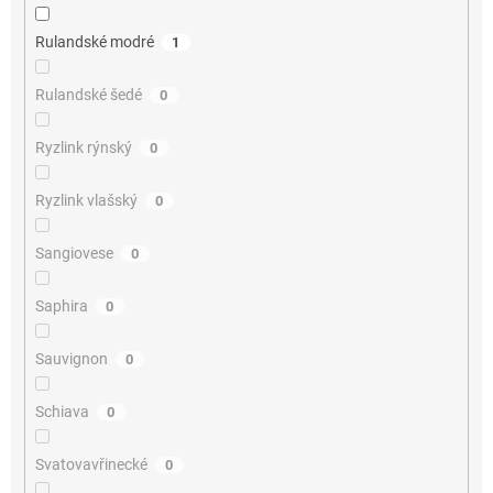
Rulandské modré
1
Rulandské šedé
0
Ryzlink rýnský
0
Ryzlink vlašský
0
Sangiovese
0
Saphira
0
Sauvignon
0
Schiava
0
Svatovavřinecké
0