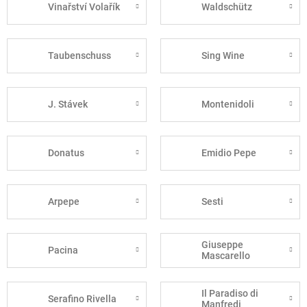
Vinařství Volařík
Waldschütz
Taubenschuss
Sing Wine
J. Stávek
Montenidoli
Donatus
Emidio Pepe
Arpepe
Sesti
Giuseppe
Pacina
Mascarello
Il Paradiso di
Serafino Rivella
Manfredi