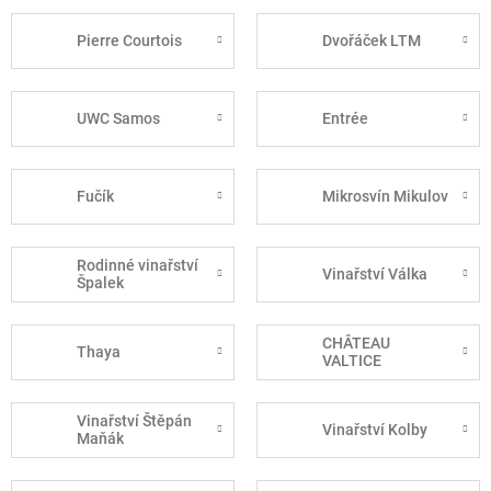
Pierre Courtois
Dvořáček LTM
UWC Samos
Entrée
Fučík
Mikrosvín Mikulov
Rodinné vinařství
Vinařství Válka
Špalek
CHÂTEAU
Thaya
VALTICE
Vinařství Štěpán
Vinařství Kolby
Maňák