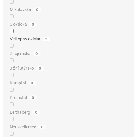
Mikulovská
0
Slovácká
0
Velkopavlovická
2
Znojemská
0
Jižní Štýrsko
0
Kamptal
0
Kremstal
0
Leithaberg
0
Neusiedlersee
0