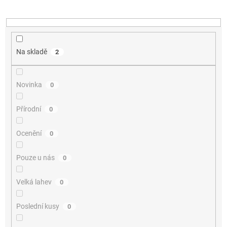
k
t
ů
Na skladě
2
Novinka
0
Přírodní
0
Ocenění
0
Pouze u nás
0
Velká lahev
0
Poslední kusy
0