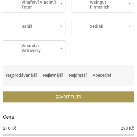
Vinařství Vladimír
Weingut
Tetur
Firmenich
Baláž
Sedlák
Vinařství
Větrovský
Ř
a
Nejprodávanější
Nejlevnější
Nejdražší
Abecedně
z
e
n
ZAVŘÍT FILTR
í
p
r
Cena
o
d
210
Kč
290
Kč
u