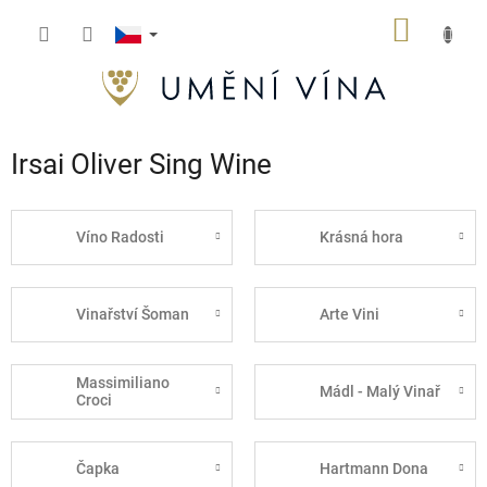
Přejít
NÁKUP
na
obsah
KOŠÍK
Irsai Oliver Sing Wine
Víno Radosti
Krásná hora
Vinařství Šoman
Arte Vini
Massimiliano
Mádl - Malý Vinař
Croci
Čapka
Hartmann Dona