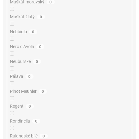
Muškát moravský
0
Muškát žlutý
0
Nebbiolo
0
Nero d’Avola
0
Neuburské
0
Pálava
0
Pinot Meunier
0
Regent
0
Rondinella
0
Rulandské bílé
0