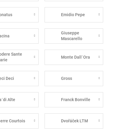
onatus
Emidio Pepe
Giuseppe
acina
Mascarello
odere Sante
Monte Dall´Ora
arie
eci Deci
Gross
a´di Alte
Franck Bonville
ierre Courtois
Dvořáček LTM