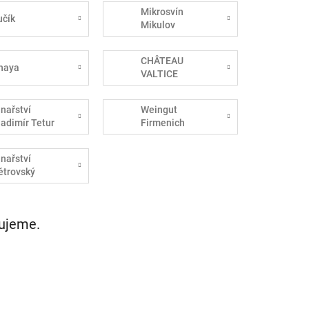
Mikrosvín
učík
Mikulov
CHÂTEAU
haya
VALTICE
inařství
Weingut
ladimír Tetur
Firmenich
inařství
ětrovský
vujeme.