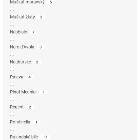
Muškát moravský
5
Muškát žlutý
3
Nebbiolo
7
Nero d’Avola
3
Neuburské
2
Pálava
4
Pinot Meunier
1
Regent
2
Rondinella
1
Rulandské bílé
17