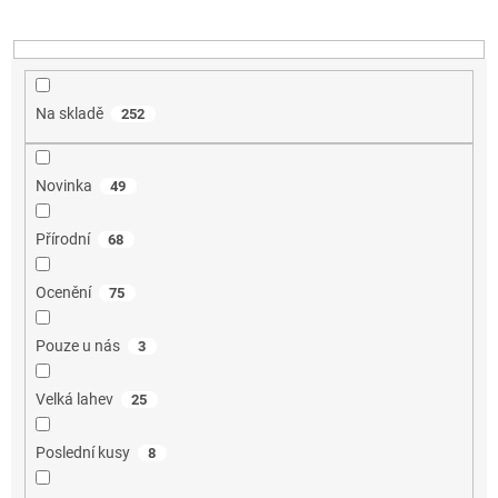
k
t
ů
Na skladě
252
Novinka
49
Přírodní
68
Ocenění
75
Pouze u nás
3
Velká lahev
25
Poslední kusy
8