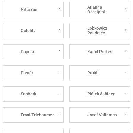
Arianna
Nittnaus
Occhipinti
Lobkowicz
Oulehla
Roudnice
Popela
Kamil Prokeš
Plenér
Proidl
Sonberk
Piálek & Jäger
Ernst Triebaumer
Josef Valihrach