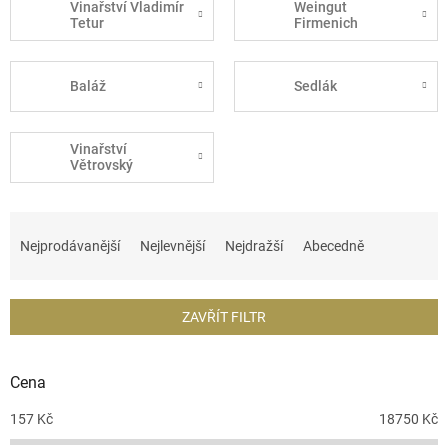
Vinařství Vladimír
Weingut
Tetur
Firmenich
Baláž
Sedlák
Vinařství
Větrovský
Ř
a
Nejprodávanější
Nejlevnější
Nejdražší
Abecedně
z
e
n
ZAVŘÍT FILTR
í
p
r
Cena
o
d
157
Kč
18750
Kč
u