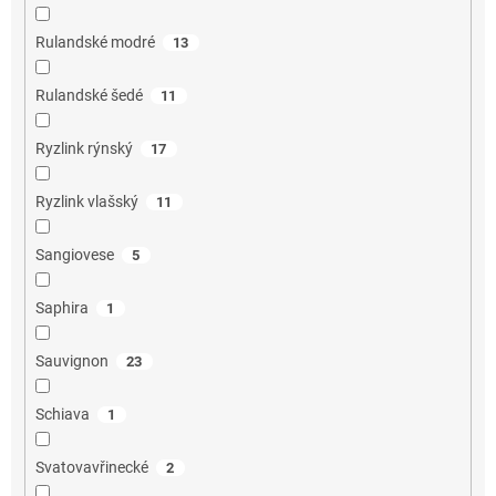
Rulandské modré
13
Rulandské šedé
11
Ryzlink rýnský
17
Ryzlink vlašský
11
Sangiovese
5
Saphira
1
Sauvignon
23
Schiava
1
Svatovavřinecké
2