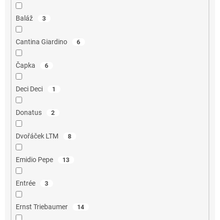
Baláž
3
Cantina Giardino
6
Čapka
6
Deci Deci
1
Donatus
2
Dvořáček LTM
8
Emidio Pepe
13
Entrée
3
Ernst Triebaumer
14