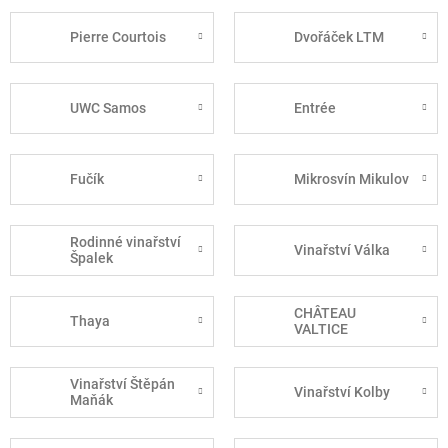
Pierre Courtois
Dvořáček LTM
UWC Samos
Entrée
Fučík
Mikrosvín Mikulov
Rodinné vinařství
Vinařství Válka
Špalek
CHÂTEAU
Thaya
VALTICE
Vinařství Štěpán
Vinařství Kolby
Maňák