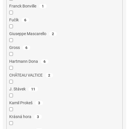
Franck Bonville
1
Fučík
6
Giuseppe Mascarello
2
Gross
6
Hartmann Dona
6
CHÂTEAU VALTICE
2
J. Stávek
11
Kamil Prokeš
3
Krásná hora
3