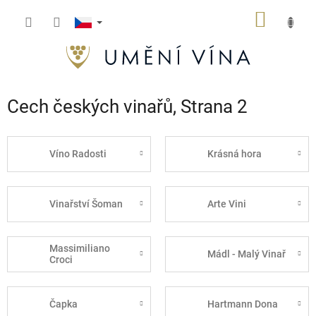
Přejít
NÁKUP
na
obsah
KOŠÍK
Cech českých vinařů
, Strana 2
Víno Radosti
Krásná hora
Vinařství Šoman
Arte Vini
Massimiliano
Mádl - Malý Vinař
Croci
Čapka
Hartmann Dona