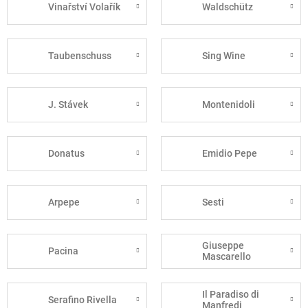
Vinařství Volařík
Waldschütz
Taubenschuss
Sing Wine
J. Stávek
Montenidoli
Donatus
Emidio Pepe
Arpepe
Sesti
Giuseppe
Pacina
Mascarello
Il Paradiso di
Serafino Rivella
Manfredi