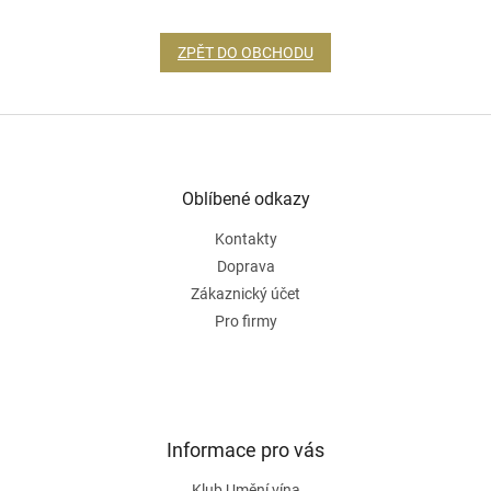
ZPĚT DO OBCHODU
Z
á
p
a
Oblíbené odkazy
t
Kontakty
í
Doprava
Zákaznický účet
Pro firmy
Informace pro vás
Klub Umění vína