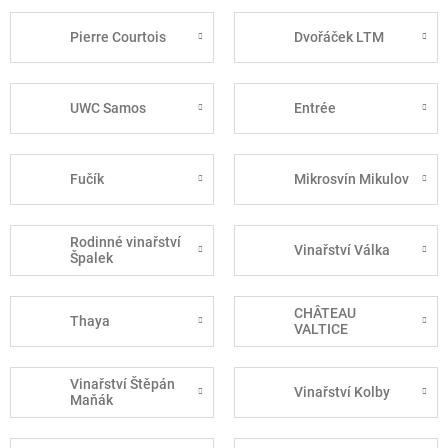
Pierre Courtois
Dvořáček LTM
UWC Samos
Entrée
Fučík
Mikrosvín Mikulov
Rodinné vinařství
Vinařství Válka
Špalek
CHÂTEAU
Thaya
VALTICE
Vinařství Štěpán
Vinařství Kolby
Maňák