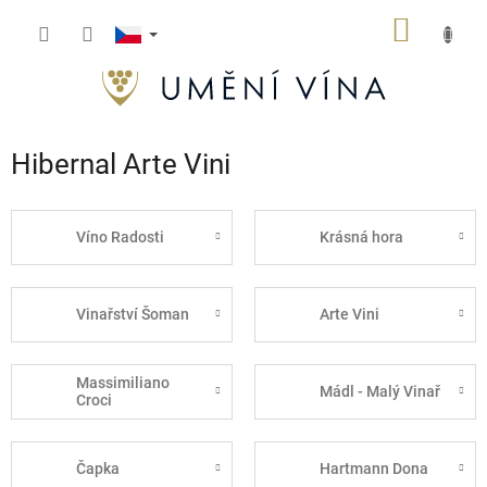
Přejít
NÁKUP
na
obsah
KOŠÍK
Hibernal Arte Vini
Víno Radosti
Krásná hora
Vinařství Šoman
Arte Vini
Massimiliano
Mádl - Malý Vinař
Croci
Čapka
Hartmann Dona