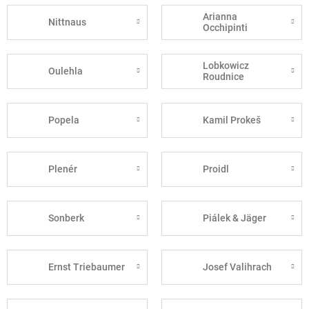
Arianna
Nittnaus
Occhipinti
Lobkowicz
Oulehla
Roudnice
Popela
Kamil Prokeš
Plenér
Proidl
Sonberk
Piálek & Jäger
Ernst Triebaumer
Josef Valihrach