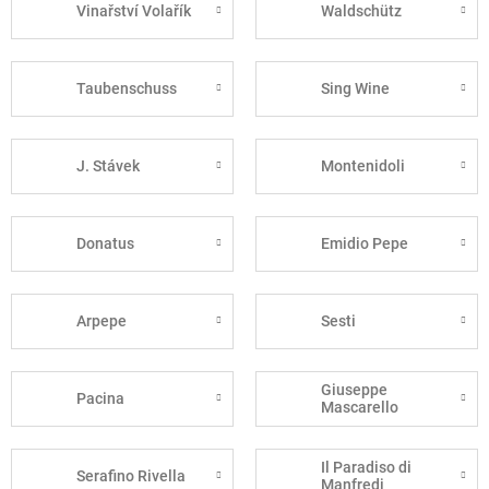
Vinařství Volařík
Waldschütz
Taubenschuss
Sing Wine
J. Stávek
Montenidoli
Donatus
Emidio Pepe
Arpepe
Sesti
Giuseppe
Pacina
Mascarello
Il Paradiso di
Serafino Rivella
Manfredi