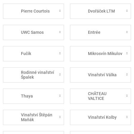
Pierre Courtois
Dvořáček LTM
UWC Samos
Entrée
Fučík
Mikrosvín Mikulov
Rodinné vinařství
Vinařství Válka
Špalek
CHÂTEAU
Thaya
VALTICE
Vinařství Štěpán
Vinařství Kolby
Maňák