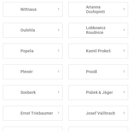
Arianna
Nittnaus
Occhipinti
Lobkowicz
Oulehla
Roudnice
Popela
Kamil Prokeš
Plenér
Proidl
Sonberk
Piálek & Jäger
Ernst Triebaumer
Josef Valihrach