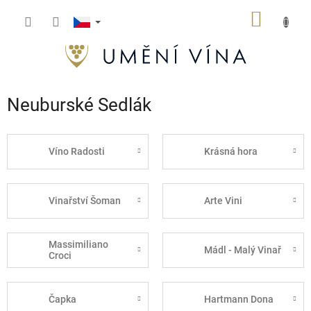
Přejít
NÁKUP
na
obsah
KOŠÍK
Neuburské Sedlák
Víno Radosti
Krásná hora
Vinařství Šoman
Arte Vini
Massimiliano
Mádl - Malý Vinař
Croci
Čapka
Hartmann Dona