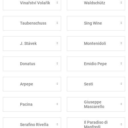
Vinařství Volařík
Waldschütz
Taubenschuss
Sing Wine
J. Stávek
Montenidoli
Donatus
Emidio Pepe
Arpepe
Sesti
Giuseppe
Pacina
Mascarello
Il Paradiso di
Serafino Rivella
Manfredi