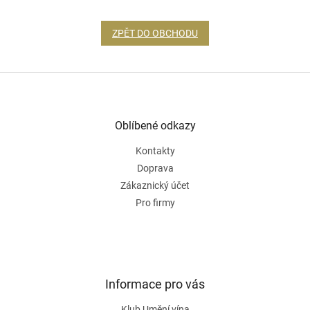
ZPĚT DO OBCHODU
Z
á
p
a
Oblíbené odkazy
t
Kontakty
í
Doprava
Zákaznický účet
Pro firmy
Informace pro vás
Klub Umění vína