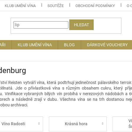
KLUB UMĚNÍ VÍNA
SOUTĚŽE
OBCHODNÍ PODMÍNKY
O 
HLEDAT
AŘI
KLUB UMĚNÍ VÍNA
BLOG
DÁRKOVÉ VOUCHERY
denburg
řství
Reisten
vytváří vína, která podtrhují jedinečnost pálavského
terroir
tělnatá. Jde o přívlastková vína s různým obsahem cukru, který pří
ku. Vinifikace vybraných bílých vín probíhá v nerezových nádobách a 6
torech
a následně zrají v dubu. Všechna vína se na trh dostanou nejdř
obou archivaci.
V
Víno Radosti
Krásná hora
Š