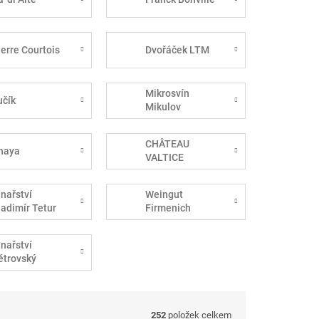
ierre Courtois
Dvořáček LTM
Mikrosvín
učík
Mikulov
CHÂTEAU
haya
VALTICE
inařství
Weingut
ladimír Tetur
Firmenich
inařství
ětrovský
252
položek celkem