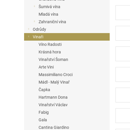
n
Šumivá vína
e
Mladá vína
l
Zahraniční vína
Odrůdy
Vinaři
Víno Radosti
Krásná hora
Vinařství Šoman
Arte Vini
Massimiliano Croci
Mádl - Malý Vinař
Čapka
Hartmann Dona
Vinařství Václav
Fabig
Gala
Cantina Giardino