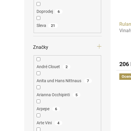
Doprodej
6
Rulan
Sleva
21
Vinař
Značky
206
André Clouet
2
Ocen
Anita und Hans Nittnaus
7
Arianna Occhipinti
5
Arpepe
6
Arte Vini
4