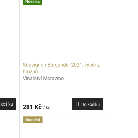
Novinka
Sauvignon Burgunder 2021, výběr z
hroznů
Vinařství Moravíno
 košíku
Do košíku
281 Kč
/ ks
Ocenění