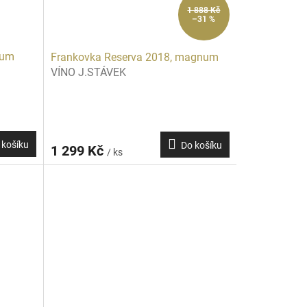
1 888 Kč
–31 %
num
Frankovka Reserva 2018, magnum
VÍNO J.STÁVEK
 košíku
Do košíku
1 299 Kč
/ ks