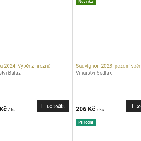
Novinka
a 2024, Výběr z hroznů
Sauvignon 2023, pozdní sběr
ství Baláž
Vinařství Sedlák
Do košíku
Do
 Kč
206 Kč
/ ks
/ ks
Přírodní