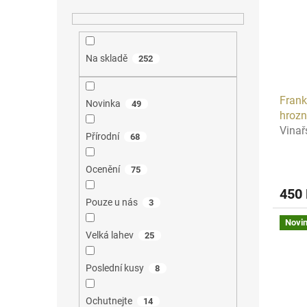
Na skladě
252
Frank
Novinka
49
hroz
Vinař
Přírodní
68
Ocenění
75
450
Pouze u nás
3
Novi
Velká lahev
25
Poslední kusy
8
Ochutnejte
14