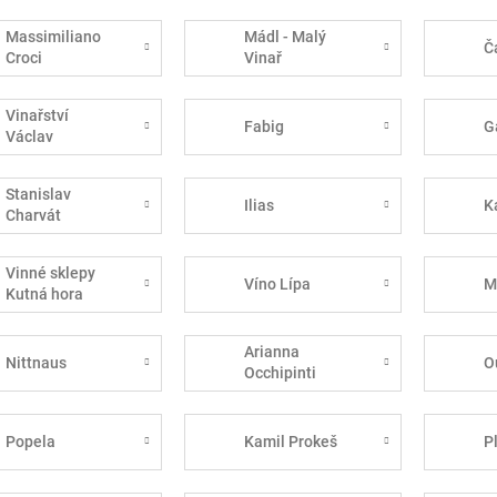
Massimiliano
Mádl - Malý
Č
Croci
Vinař
Vinařství
Fabig
G
Václav
Stanislav
Ilias
K
Charvát
Vinné sklepy
Víno Lípa
M
Kutná hora
Arianna
Nittnaus
O
Occhipinti
Popela
Kamil Prokeš
P