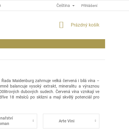
Čeština
OSOBNÍCH ÚDAJÍCH
INFORMACE O WEBU
Přihlášení
NÁKUPNÍ
Prázdný košík
KOŠÍK
. Řada
Maidenburg
zahrnuje velká červená i bílá vína –
jemně balancuje vysoký extrakt,
mineralitu
a výraznou
00litrových dubových sudech. Červená vína vznikají ve
íve 18 měsíců po sklizni a mají skvělý potenciál pro
inařství
Arte Vini
oman