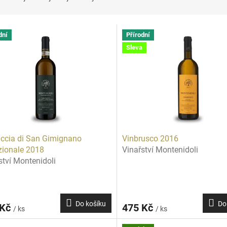
dní
Přírodní
Sleva
ccia di San Gimignano
Vinbrusco 2016
zionale 2018
Vinařství Montenidoli
ství Montenidoli
Do košíku
Do
 Kč
475 Kč
/ ks
/ ks