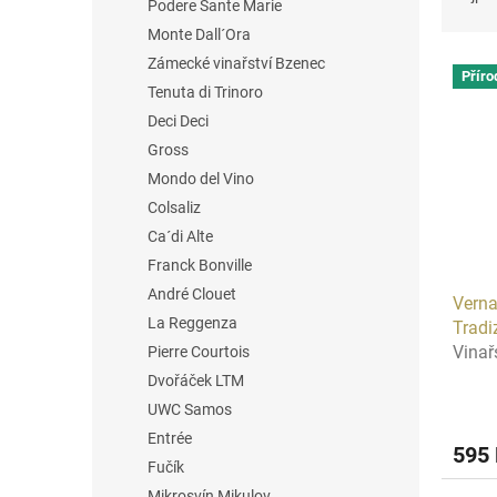
Podere Sante Marie
z
Monte Dall´Ora
e
V
n
Zámecké vinařství Bzenec
Příro
ý
í
Tenuta di Trinoro
p
p
Deci Deci
i
r
Gross
s
o
Mondo del Vino
p
d
r
u
Colsaliz
o
k
Ca´di Alte
d
t
Franck Bonville
u
ů
André Clouet
Verna
k
La Reggenza
Tradi
t
Vinař
Pierre Courtois
ů
Dvořáček LTM
UWC Samos
Entrée
595
Fučík
Mikrosvín Mikulov