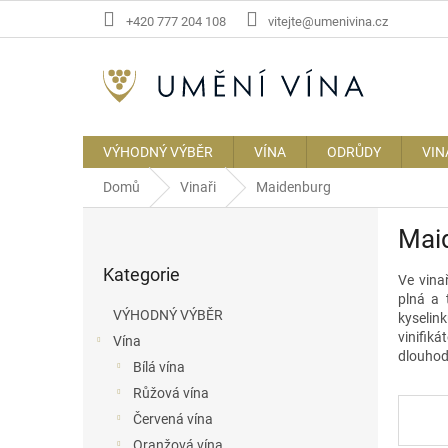
Přejít
+420 777 204 108
vitejte@umenivina.cz
na
obsah
VÝHODNÝ VÝBĚR
VÍNA
ODRŮDY
VIN
Domů
Vinaři
Maidenburg
P
Mai
o
Přeskočit
s
Kategorie
kategorie
Ve vina
t
plná a 
r
VÝHODNÝ VÝBĚR
kyselin
a
vinifiká
Vína
n
dlouhod
Bílá vína
n
í
Růžová vína
p
Červená vína
a
Oranžová vína