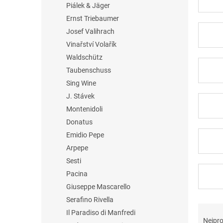
Piálek & Jäger
Ernst Triebaumer
Josef Valihrach
Vinařství Volařík
Waldschütz
Taubenschuss
Sing Wine
J. Stávek
Montenidoli
Donatus
Emidio Pepe
Arpepe
Sesti
Pacina
Giuseppe Mascarello
Serafino Rivella
Ř
Il Paradiso di Manfredi
a
Nejpro