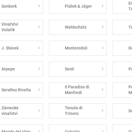
E
Sonberk
Piálek & Jäger
T
Vinařství
Waldschütz
T
Volařík
J. Stávek
Montenidoli
D
Arpepe
Sesti
P
Il Paradiso di
P
Serafino Rivella
Manfredi
M
Zámecké
Tenuta di
D
vinařství
Trinoro
Bzenec
Mondo del Vino
Colsaliz
C