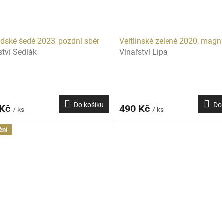
dské šedé 2023, pozdní sběr
Veltlínské zelené 2020, mag
ství Sedlák
Vinařství Lípa
Do košíku
Do
 Kč
490 Kč
/ ks
/ ks
ění