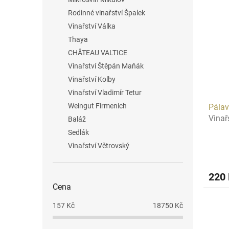
Rodinné vinařství Špalek
Vinařství Válka
Thaya
CHÂTEAU VALTICE
Vinařství Štěpán Maňák
Vinařství Kolby
Vinařství Vladimír Tetur
Weingut Firmenich
Pálav
Vinař
Baláž
Sedlák
Vinařství Větrovský
220
Cena
157
Kč
18750
Kč