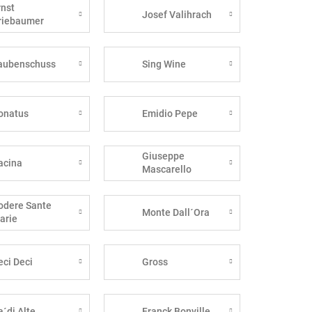
rnst
Josef Valihrach
riebaumer
aubenschuss
Sing Wine
onatus
Emidio Pepe
Giuseppe
acina
Mascarello
odere Sante
Monte Dall´Ora
arie
eci Deci
Gross
a´di Alte
Franck Bonville