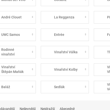
André Clouet
La Reggenza
P
UWC Samos
Entrée
F
Rodinné
Vinařství Válka
T
vinařství
Špalek
Vinařství
V
Vinařství Kolby
Štěpán Maňák
V
V
Baláž
Sedlák
V
dávanější
Nejlevnější
Nejdražší
Abecedně