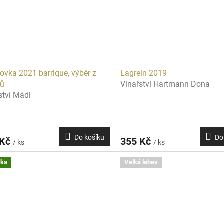
ovka 2021 barrique, výběr z
Lagrein 2019
nů
Vinařství Hartmann Dona
ství Mádl
Do košíku
Do
 Kč
355 Kč
/ ks
/ ks
nka
Velká lahev