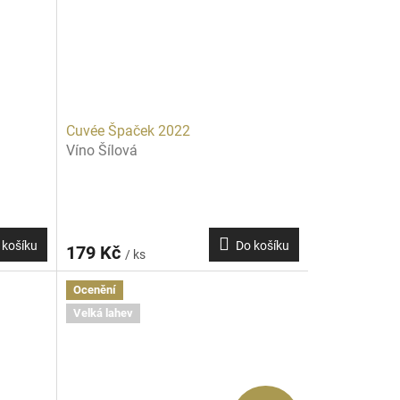
Cuvée Špaček 2022
Víno Šílová
 košíku
Do košíku
179 Kč
/ ks
Ocenění
Velká lahev