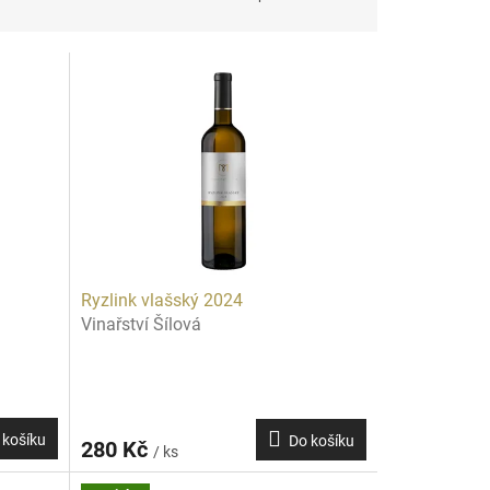
Ryzlink vlašský 2024
Vinařství Šílová
 košíku
Do košíku
280 Kč
/ ks