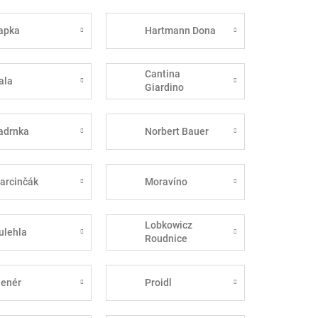
apka
Hartmann Dona
Cantina
ala
Giardino
adrnka
Norbert Bauer
arcinčák
Moravíno
Lobkowicz
ulehla
Roudnice
lenér
Proidl