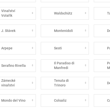
Vinařství
Waldschütz
T
Volařík
J. Stávek
Montenidoli
D
Arpepe
Sesti
P
Il Paradiso di
P
Serafino Rivella
Manfredi
M
Zámecké
Tenuta di
D
vinařství
Trinoro
Bzenec
Mondo del Vino
Colsaliz
C