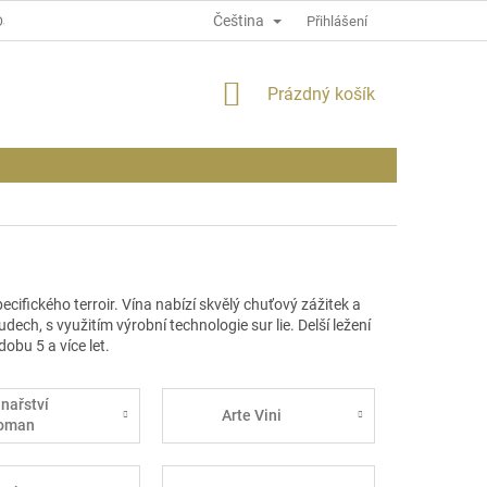
Čeština
OSOBNÍCH ÚDAJÍCH
INFORMACE O WEBU
Přihlášení
NÁKUPNÍ
Prázdný košík
KOŠÍK
ifického terroir. Vína nabízí skvělý chuťový zážitek a
ech, s využitím výrobní technologie sur lie. Delší ležení
obu 5 a více let.
inařství
Arte Vini
oman