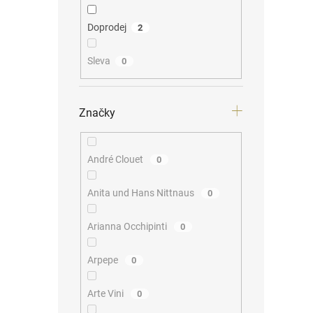
Doprodej
2
Sleva
0
Značky
André Clouet
0
Anita und Hans Nittnaus
0
Arianna Occhipinti
0
Arpepe
0
Arte Vini
0