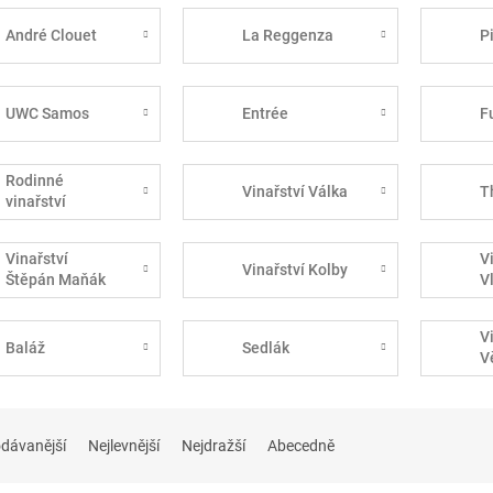
André Clouet
La Reggenza
P
UWC Samos
Entrée
F
Rodinné
Vinařství Válka
T
vinařství
Špalek
Vinařství
V
Vinařství Kolby
Štěpán Maňák
V
V
Baláž
Sedlák
V
dávanější
Nejlevnější
Nejdražší
Abecedně