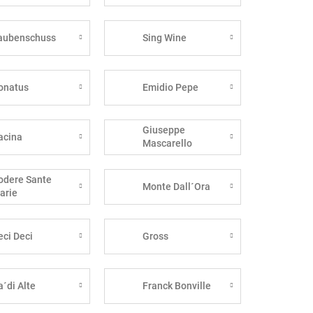
aubenschuss
Sing Wine
onatus
Emidio Pepe
Giuseppe
acina
Mascarello
odere Sante
Monte Dall´Ora
arie
eci Deci
Gross
a´di Alte
Franck Bonville