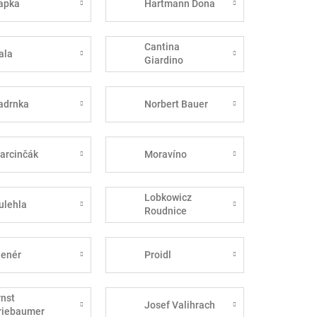
apka
Hartmann Dona
Cantina
ala
Giardino
adrnka
Norbert Bauer
arcinčák
Moravíno
Lobkowicz
ulehla
Roudnice
lenér
Proidl
rnst
Josef Valihrach
riebaumer