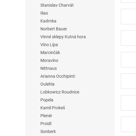
Stanislav Charvát
Ilias
Kadrnka
Norbert Bauer
Vinné sklepy Kutná hora
Víno Lípa
Marcinčák
Moravíno
Nittnaus
Arianna Occhipinti
Oulehla
Lobkowicz Roudnice
Popela
Kamil Prokeš
Plenér
Proidl
Sonberk