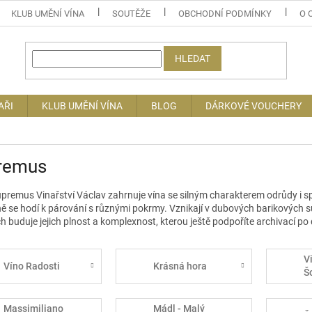
KLUB UMĚNÍ VÍNA
SOUTĚŽE
OBCHODNÍ PODMÍNKY
O 
HLEDAT
AŘI
KLUB UMĚNÍ VÍNA
BLOG
DÁRKOVÉ VOUCHERY
remus
remus Vinařství Václav zahrnuje vína se silným charakterem odrůdy i spec
ě se hodí k párování s různými pokrmy. Vznikají v dubových barikových sud
h buduje jejich plnost a komplexnost, kterou ještě podpoříte archivací po d
V
Víno Radosti
Krásná hora
Š
Massimiliano
Mádl - Malý