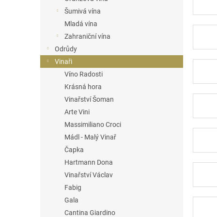
n
Šumivá vína
e
Mladá vína
l
Zahraniční vína
Odrůdy
Vinaři
Víno Radosti
Krásná hora
Vinařství Šoman
Arte Vini
Massimiliano Croci
Mádl - Malý Vinař
Čapka
Hartmann Dona
Vinařství Václav
Fabig
Gala
Cantina Giardino