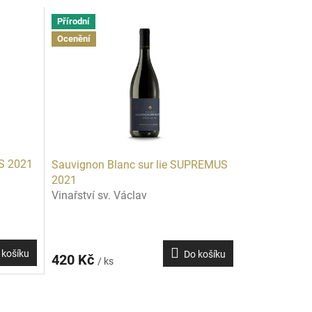
Přírodní
Ocenění
US 2021
Sauvignon Blanc sur lie SUPREMUS
2021
Vinařství sv. Václav
 košíku
Do košíku
420 Kč
/ ks