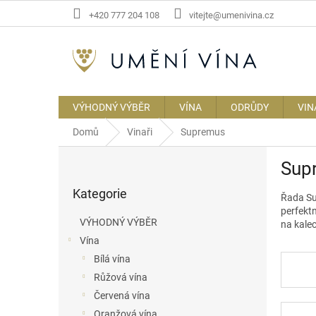
Přejít
+420 777 204 108
vitejte@umenivina.cz
na
obsah
VÝHODNÝ VÝBĚR
VÍNA
ODRŮDY
VIN
Domů
Vinaři
Supremus
P
Sup
o
Přeskočit
s
Kategorie
kategorie
Řada Sup
t
perfektn
r
VÝHODNÝ VÝBĚR
na kalec
a
Vína
n
Bílá vína
n
í
Růžová vína
p
Červená vína
a
Oranžová vína