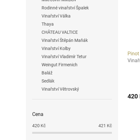
Rodinné vinařství Špalek
Vinařství Válka
Thaya
CHÂTEAU VALTICE
Vinařství Štěpán Maňák
Vinařství Kolby
Pinot
Vinařství Vladimír Tetur
Vinař
Weingut Firmenich
Baláž
Sedlák
Vinařství Větrovský
420
Cena
420
Kč
421
Kč