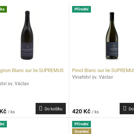
nka
Přírodní
gnon Blanc sur lie SUPREMUS
Pinot Blanc sur lie SUPREM
Vinařství sv. Václav
ství sv. Václav
Do košíku
Do
 Kč
420 Kč
/ ks
/ ks
dní
Přírodní
Ocenění