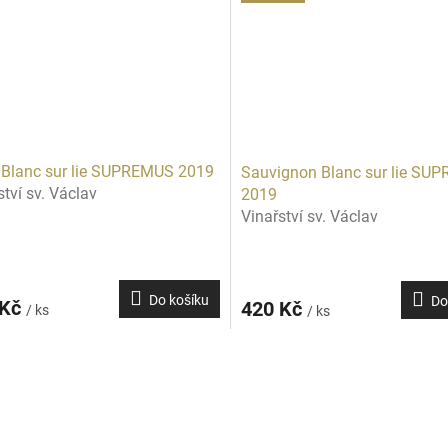
 Blanc sur lie SUPREMUS 2019
Sauvignon Blanc sur lie SU
ství sv. Václav
2019
Vinařství sv. Václav
Do košíku
Do
 Kč
420 Kč
/ ks
/ ks
O
v
l
á
d