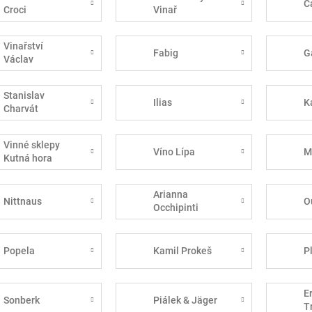
Č
Croci
Vinař
Vinařství
Fabig
G
Václav
Stanislav
Ilias
K
Charvát
Vinné sklepy
Víno Lípa
M
Kutná hora
Arianna
Nittnaus
O
Occhipinti
Popela
Kamil Prokeš
P
E
Sonberk
Piálek & Jäger
T