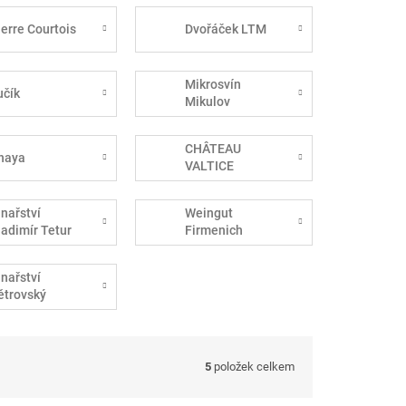
ierre Courtois
Dvořáček LTM
Mikrosvín
učík
Mikulov
CHÂTEAU
haya
VALTICE
inařství
Weingut
ladimír Tetur
Firmenich
inařství
ětrovský
5
položek celkem