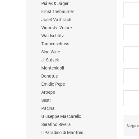
Piálek & Jäger
Ernst Triebaumer
Josef Valihrach
Vinařství Volařík
Waldschütz
Taubenschuss
Sing Wine
J. Stávek
Montenidoli
Donatus
Emidio Pepe
Arpepe
Sesti
Pacina
Giuseppe Mascarello
Ř
a
Serafino Rivella
Nejpro
z
Il Paradiso di Manfredi
e