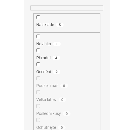
Na skladě
5
Novinka
1
Přírodní
4
Ocenění
2
Pouze u nás
0
Velká lahev
0
Poslední kusy
0
Ochutnejte
0