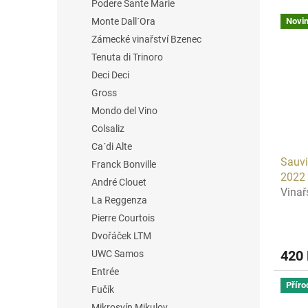
Podere Sante Marie
V
n
Novi
Monte Dall´Ora
ý
í
Zámecké vinařství Bzenec
p
p
i
r
Tenuta di Trinoro
s
o
Deci Deci
p
d
Gross
r
u
Mondo del Vino
o
k
Colsaliz
d
t
Ca´di Alte
u
ů
Sauvi
k
Franck Bonville
2022
t
André Clouet
Vinař
ů
La Reggenza
Pierre Courtois
Dvořáček LTM
420
UWC Samos
Entrée
Příro
Fučík
Mikrosvín Mikulov