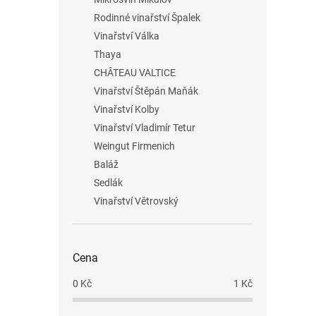
Rodinné vinařství Špalek
Vinařství Válka
Thaya
CHÂTEAU VALTICE
Vinařství Štěpán Maňák
Vinařství Kolby
Vinařství Vladimír Tetur
Weingut Firmenich
Baláž
Sedlák
Vinařství Větrovský
Cena
0
Kč
1
Kč