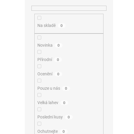
Na skladě
0
Novinka
0
Přírodní
0
Ocenění
0
Pouze u nás
0
Velká lahev
0
Poslední kusy
0
Ochutnejte
0