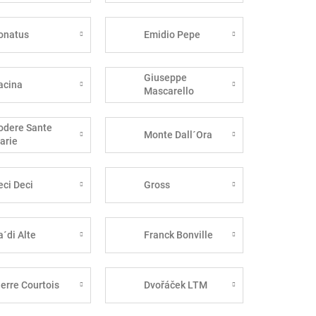
onatus
Emidio Pepe
Giuseppe
acina
Mascarello
odere Sante
Monte Dall´Ora
arie
eci Deci
Gross
a´di Alte
Franck Bonville
ierre Courtois
Dvořáček LTM