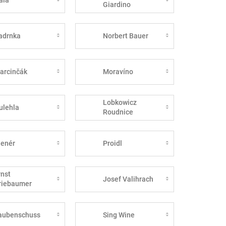
Giardino
adrnka
Norbert Bauer
arcinčák
Moravíno
Lobkowicz
ulehla
Roudnice
lenér
Proidl
rnst
Josef Valihrach
riebaumer
aubenschuss
Sing Wine