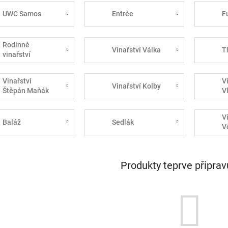
UWC Samos
Entrée
F
Rodinné
Vinařství Válka
T
vinařství
Špalek
Vinařství
V
Vinařství Kolby
Štěpán Maňák
V
V
Baláž
Sedlák
V
Produkty teprve připra