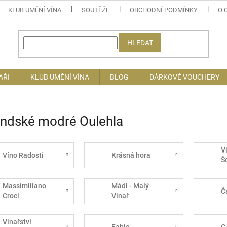
KLUB UMĚNÍ VÍNA
SOUTĚŽE
OBCHODNÍ PODMÍNKY
O 
HLEDAT
AŘI
KLUB UMĚNÍ VÍNA
BLOG
DÁRKOVÉ VOUCHERY
andské modré Oulehla
V
Víno Radosti
Krásná hora
Š
Massimiliano
Mádl - Malý
Č
Croci
Vinař
Vinařství
Fabig
G