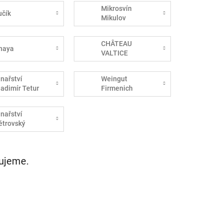
Mikrosvín
učík
Mikulov
CHÂTEAU
haya
VALTICE
inařství
Weingut
ladimír Tetur
Firmenich
inařství
ětrovský
vujeme.