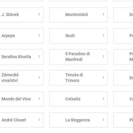
J. Stávek
Montenidoli
D
Arpepe
Sesti
P
Il Paradiso di
P
Serafino Rivella
Manfredi
M
Zámecké
Tenuta di
D
vinařství
Trinoro
Bzenec
Mondo del Vino
Colsaliz
C
André Clouet
La Reggenza
P