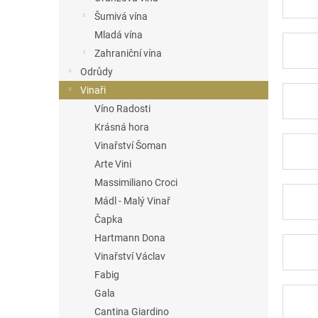
n
Šumivá vína
e
Mladá vína
l
Zahraniční vína
Odrůdy
Vinaři
Víno Radosti
Krásná hora
Vinařství Šoman
Arte Vini
Massimiliano Croci
Mádl - Malý Vinař
Čapka
Hartmann Dona
Vinařství Václav
Fabig
Gala
Cantina Giardino