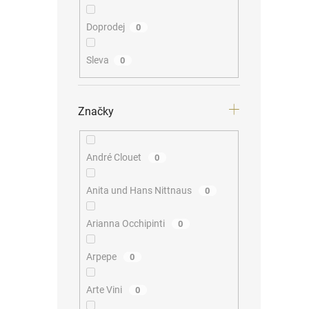
Doprodej
0
Sleva
0
Značky
André Clouet
0
Anita und Hans Nittnaus
0
Arianna Occhipinti
0
Arpepe
0
Arte Vini
0