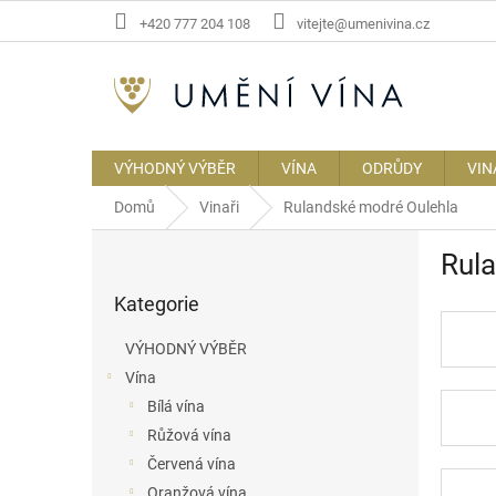
Přejít
+420 777 204 108
vitejte@umenivina.cz
na
obsah
VÝHODNÝ VÝBĚR
VÍNA
ODRŮDY
VIN
Domů
Vinaři
Rulandské modré Oulehla
P
Rul
o
Přeskočit
s
Kategorie
kategorie
t
r
VÝHODNÝ VÝBĚR
a
Vína
n
Bílá vína
n
í
Růžová vína
p
Červená vína
a
Oranžová vína