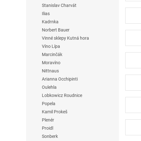
Stanislav Charvát
Ilias
Kadrnka
Norbert Bauer
Vinné sklepy Kutná hora
Víno Lípa
Marcinčák
Moravíno
Nittnaus
Arianna Occhipinti
Oulehla
Lobkowicz Roudnice
Popela
Kamil Prokeš
Plenér
Proidl
Sonberk