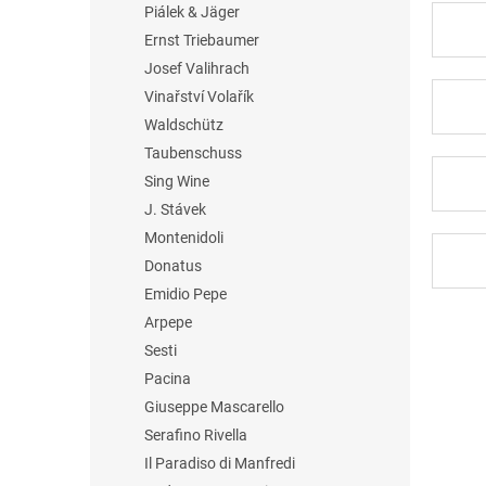
Piálek & Jäger
Ernst Triebaumer
Josef Valihrach
Vinařství Volařík
Waldschütz
Taubenschuss
Sing Wine
J. Stávek
Montenidoli
Donatus
Emidio Pepe
Arpepe
Sesti
Pacina
Giuseppe Mascarello
Serafino Rivella
Il Paradiso di Manfredi