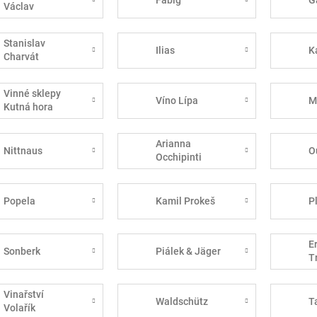
Václav
Stanislav
Ilias
K
Charvát
Vinné sklepy
Víno Lípa
M
Kutná hora
Arianna
Nittnaus
O
Occhipinti
Popela
Kamil Prokeš
P
E
Sonberk
Piálek & Jäger
T
Vinařství
Waldschütz
T
Volařík