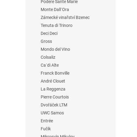
Podere Sante Marie
Monte Dall´Ora
Zámecké vinařství Bzenec
Tenuta di Trinoro
Deci Deci
Gross
Mondo del Vino
Colsaliz
Ca´di Alte
Franck Bonville
André Clouet
La Reggenza
Pierre Courtois
Dvořáček LTM
UWC Samos
Entrée
Fučík
Mikrosvín Mikulov