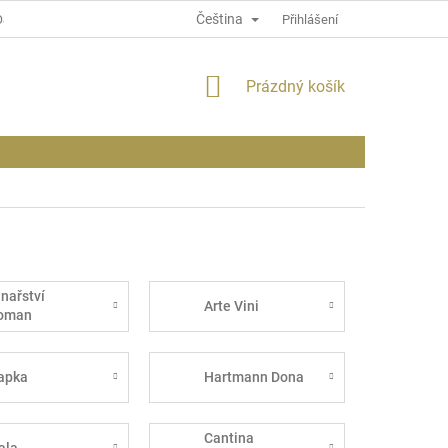
Čeština
OSOBNÍCH ÚDAJÍCH
INFORMACE O WEBU
Přihlášení
NÁKUPNÍ
Prázdný košík
KOŠÍK
inařství
Arte Vini
oman
apka
Hartmann Dona
Cantina
ala