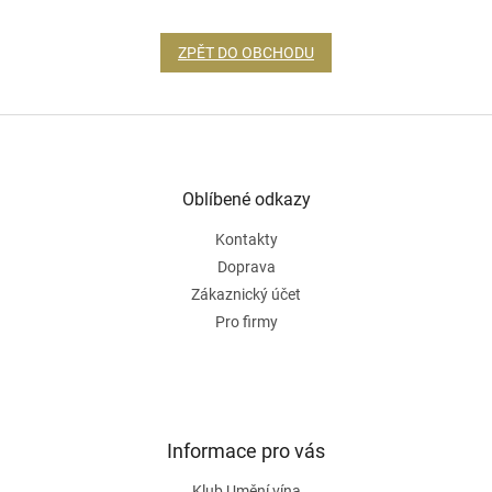
ZPĚT DO OBCHODU
Z
á
p
a
Oblíbené odkazy
t
Kontakty
í
Doprava
Zákaznický účet
Pro firmy
Informace pro vás
Klub Umění vína