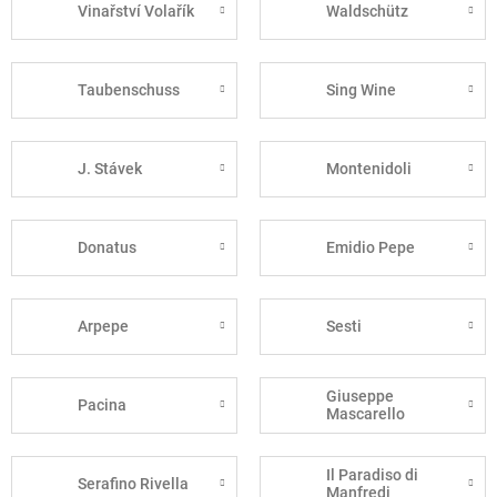
Vinařství Volařík
Waldschütz
Taubenschuss
Sing Wine
J. Stávek
Montenidoli
Donatus
Emidio Pepe
Arpepe
Sesti
Giuseppe
Pacina
Mascarello
Il Paradiso di
Serafino Rivella
Manfredi