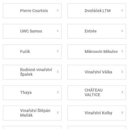
Pierre Courtois
Dvořáček LTM
UWC Samos
Entrée
Fučík
Mikrosvín Mikulov
Rodinné vinařství
Vinařství Válka
Špalek
CHÂTEAU
Thaya
VALTICE
Vinařství Štěpán
Vinařství Kolby
Maňák