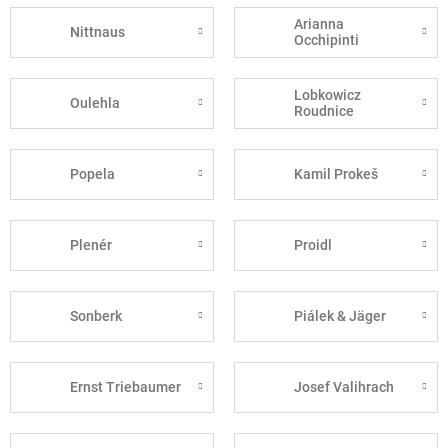
Arianna
Nittnaus
Occhipinti
Lobkowicz
Oulehla
Roudnice
Popela
Kamil Prokeš
Plenér
Proidl
Sonberk
Piálek & Jäger
Ernst Triebaumer
Josef Valihrach