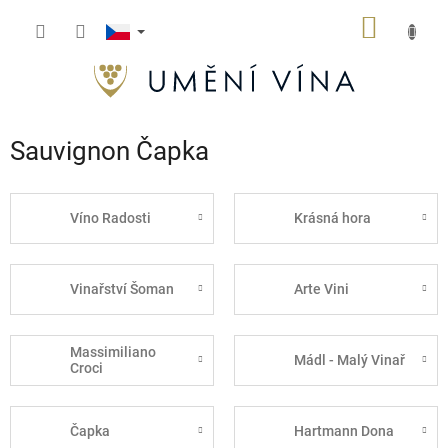
Přejít
NÁKUP
na
obsah
KOŠÍK
Sauvignon Čapka
Víno Radosti
Krásná hora
Vinařství Šoman
Arte Vini
Massimiliano
Mádl - Malý Vinař
Croci
Čapka
Hartmann Dona