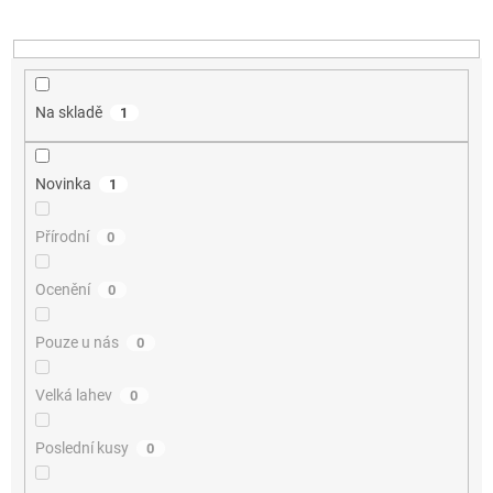
k
t
ů
Na skladě
1
Novinka
1
Přírodní
0
Ocenění
0
Pouze u nás
0
Velká lahev
0
Poslední kusy
0