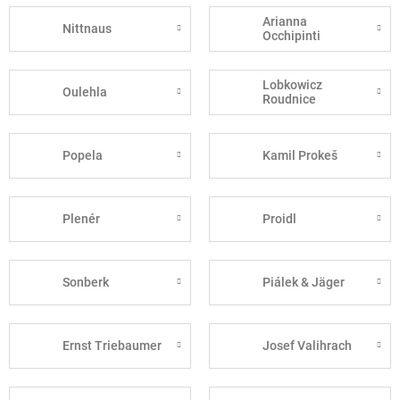
Arianna
Nittnaus
Occhipinti
Lobkowicz
Oulehla
Roudnice
Popela
Kamil Prokeš
Plenér
Proidl
Sonberk
Piálek & Jäger
Ernst Triebaumer
Josef Valihrach