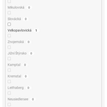
Mikulovská
0
Slovácká
0
Velkopavlovická
1
Znojemská
0
Jižní Štýrsko
0
Kamptal
0
Kremstal
0
Leithaberg
0
Neusiedlersee
0