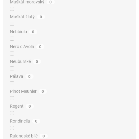
Muškát moravský
0
Muškát žlutý
0
Nebbiolo
0
Nero d’Avola
0
Neuburské
0
Pálava
0
Pinot Meunier
0
Regent
0
Rondinella
0
Rulandské bílé
0