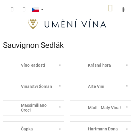
Přejít
NÁKUP
na
obsah
KOŠÍK
Sauvignon Sedlák
Víno Radosti
Krásná hora
Vinařství Šoman
Arte Vini
Massimiliano
Mádl - Malý Vinař
Croci
Čapka
Hartmann Dona