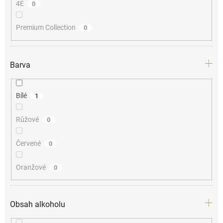
4E
0
Premium Collection
0
Barva
Bílé
1
Růžové
0
Červené
0
Oranžové
0
Obsah alkoholu