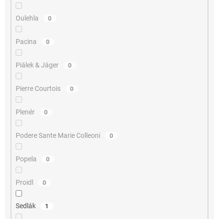
Oulehla
0
Pacina
0
Piálek & Jäger
0
Pierre Courtois
0
Plenér
0
Podere Sante Marie Colleoni
0
Popela
0
Proidl
0
Sedlák
1