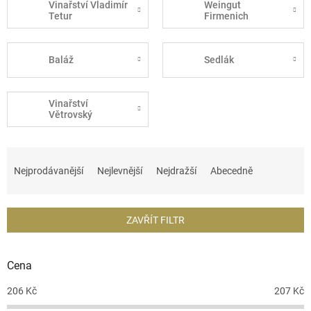
Vinařství Vladimír
Weingut
Tetur
Firmenich
Baláž
Sedlák
Vinařství
Větrovský
Ř
a
Nejprodávanější
Nejlevnější
Nejdražší
Abecedně
z
e
n
ZAVŘÍT FILTR
í
p
r
Cena
o
d
206
Kč
207
Kč
u