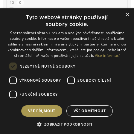
13
0
×
Tyto webové stránky používají
13.5
0
soubory cookie.
14
0
K personalizaci obsahu, reklam a analýze návštěvnosti používáme
soubory cookie. Informace o vašem používání našich stránek také
sdílíme s našimi reklamními a analytickými partnery, kteří je mohou
14.2
0
kombinovat s dalšími informacemi, které jste jim poskytli nebo které
shromáždili při vašem používání jejich služeb.
Více informací
14.5
0
NEZBYTNĚ NUTNÉ SOUBORY
15
0
VÝKONOVÉ SOUBORY
SOUBORY CÍLENÍ
16
0
FUNKČNÍ SOUBORY
16.5
0
VŠE PŘIJMOUT
VŠE ODMÍTNOUT
17
0
ZOBRAZIT PODROBNOSTI