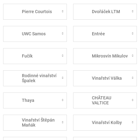
Pierre Courtois
Dvořáček LTM
UWC Samos
Entrée
Fučík
Mikrosvín Mikulov
Rodinné vinařství
Vinařství Válka
Špalek
CHÂTEAU
Thaya
VALTICE
Vinařství Štěpán
Vinařství Kolby
Maňák