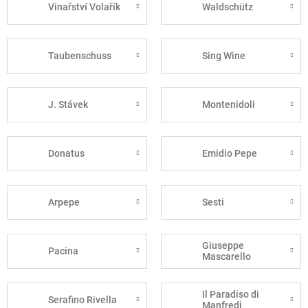
Vinařství Volařík
Waldschütz
Taubenschuss
Sing Wine
J. Stávek
Montenidoli
Donatus
Emidio Pepe
Arpepe
Sesti
Giuseppe
Pacina
Mascarello
Il Paradiso di
Serafino Rivella
Manfredi