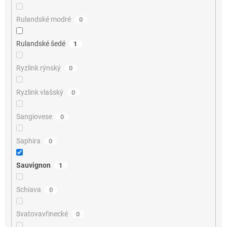
Rulandské modré
0
Rulandské šedé
1
Ryzlink rýnský
0
Ryzlink vlašský
0
Sangiovese
0
Saphira
0
Sauvignon
1
Schiava
0
Svatovavřinecké
0