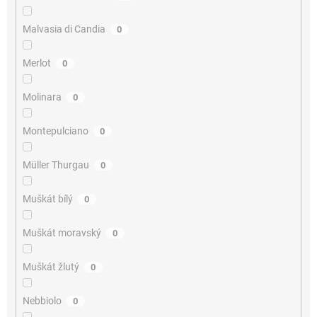
Malvasia di Candia
0
Merlot
0
Molinara
0
Montepulciano
0
Müller Thurgau
0
Muškát bílý
0
Muškát moravský
0
Muškát žlutý
0
Nebbiolo
0