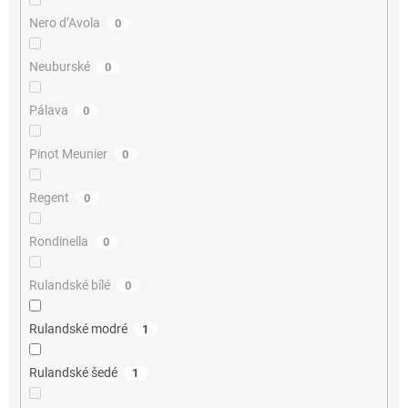
Nero d’Avola
0
Neuburské
0
Pálava
0
Pinot Meunier
0
Regent
0
Rondinella
0
Rulandské bílé
0
Rulandské modré
1
Rulandské šedé
1