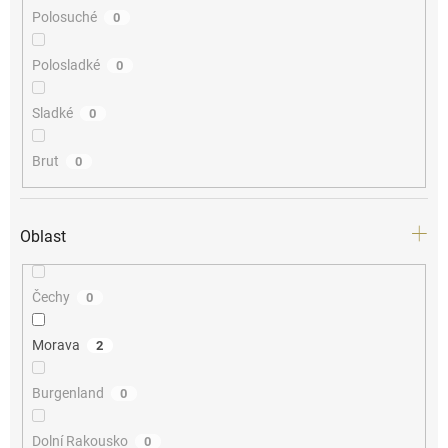
Polosuché
0
Polosladké
0
Sladké
0
Brut
0
Oblast
Čechy
0
Morava
2
Burgenland
0
Dolní Rakousko
0