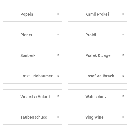
Popela
Kamil Prokeš
Plenér
Proidl
Sonberk
Piálek & Jäger
Ernst Triebaumer
Josef Valihrach
Vinařství Volařík
Waldschütz
Taubenschuss
Sing Wine