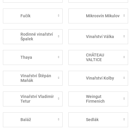
Fučík
Mikrosvín Mikulov
Rodinné vinařství
Vinařství Válka
Špalek
CHÂTEAU
Thaya
VALTICE
Vinařství Štěpán
Vinařství Kolby
Maňák
Vinařství Vladimír
Weingut
Tetur
Firmenich
Baláž
Sedlák