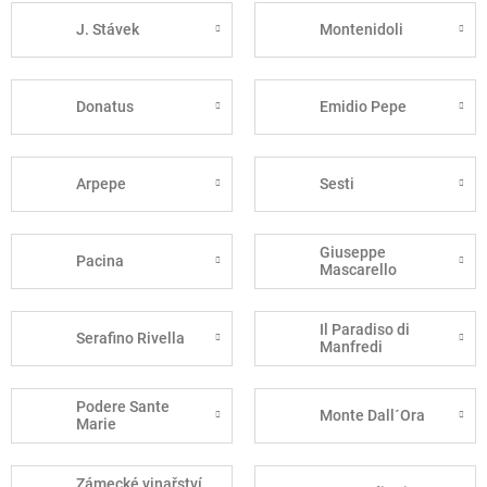
J. Stávek
Montenidoli
Donatus
Emidio Pepe
Arpepe
Sesti
Giuseppe
Pacina
Mascarello
Il Paradiso di
Serafino Rivella
Manfredi
Podere Sante
Monte Dall´Ora
Marie
Zámecké vinařství