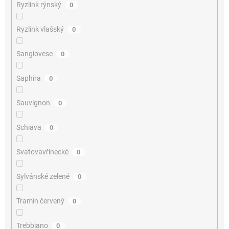
Ryzlink rýnský
0
Ryzlink vlašský
0
Sangiovese
0
Saphira
0
Sauvignon
0
Schiava
0
Svatovavřinecké
0
Sylvánské zelené
0
Tramín červený
0
Trebbiano
0