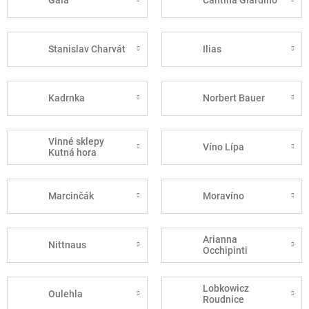
Gala
Cantina Giardino
Stanislav Charvát
Ilias
Kadrnka
Norbert Bauer
Vinné sklepy
Víno Lípa
Kutná hora
Marcinčák
Moravíno
Arianna
Nittnaus
Occhipinti
Lobkowicz
Oulehla
Roudnice