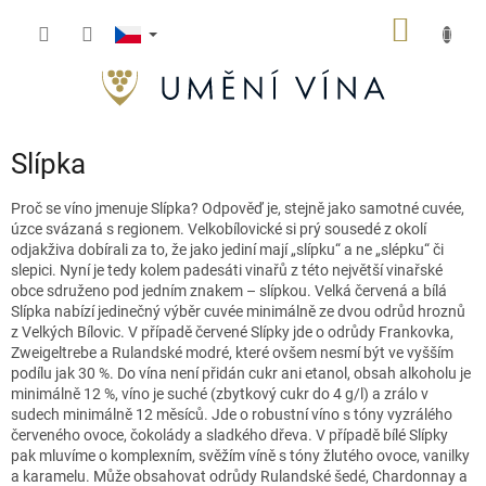
Přejít
NÁKUP
na
obsah
KOŠÍK
Slípka
Proč se víno jmenuje Slípka? Odpověď je, stejně jako samotné cuvée,
úzce svázaná s regionem. Velkobílovické si prý sousedé z okolí
odjakživa dobírali za to, že jako jediní mají „slípku“ a ne „slépku“ či
slepici. Nyní je tedy kolem padesáti vinařů z této největší vinařské
obce sdruženo pod jedním znakem – slípkou.
Velká červená a bílá
Slípka nabízí jedinečný výběr
cuvée
minimálně ze dvou odrůd hroznů
z Velkých Bílovic. V případě červ
e
né Slípky jde o odrůdy Frankovka,
Zweigeltrebe
a
Rulandské
modré, které ovšem nesmí být ve vyšším
podílu jak 30 %. Do vína není přidán cukr ani etanol, obsah alkoholu je
minimálně 12 %, víno je suché (zbytkový cukr do 4 g/l) a zrálo v
sudech minimálně 12 měsíců. Jde o robustní víno s tóny vyzrálého
červeného ovoce, čokolády a sladkého dřeva. V případě bílé Slípky
pak mluvíme o komplexním, svěžím víně s tóny žlutého ovoce, vanilky
a karamelu. Může obsahovat odrůdy Rulandské šedé, Chardonnay a