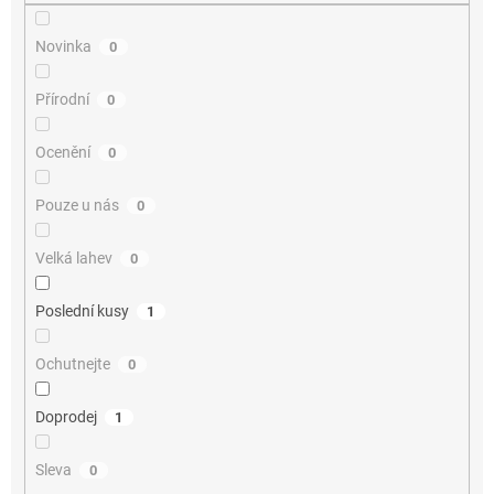
Novinka
0
Přírodní
0
Ocenění
0
Pouze u nás
0
Velká lahev
0
Poslední kusy
1
Ochutnejte
0
Doprodej
1
Sleva
0