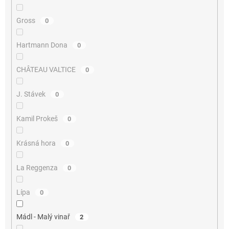
Gross
0
Hartmann Dona
0
CHÂTEAU VALTICE
0
J. Stávek
0
Kamil Prokeš
0
Krásná hora
0
La Reggenza
0
Lípa
0
Mádl - Malý vinař
2