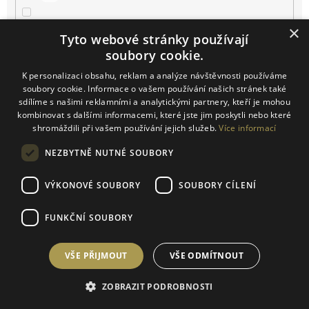
×
9.5
0
Tyto webové stránky používají
soubory cookie.
10.5
0
K personalizaci obsahu, reklam a analýze návštěvnosti používáme
soubory cookie. Informace o vašem používání našich stránek také
11
0
sdílíme s našimi reklamními a analytickými partnery, kteří je mohou
kombinovat s dalšími informacemi, které jste jim poskytli nebo které
shromáždili při vašem používání jejich služeb.
Více informací
11.5
0
NEZBYTNĚ NUTNÉ SOUBORY
12
0
VÝKONOVÉ SOUBORY
SOUBORY CÍLENÍ
12.5
0
FUNKČNÍ SOUBORY
13
1
VŠE PŘIJMOUT
VŠE ODMÍTNOUT
13.5
1
ZOBRAZIT PODROBNOSTI
14
0