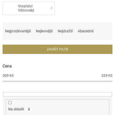
Vinařství
Větrovský
Ř
a
Nejprodávanější
Nejlevnější
Nejdražší
Abecedně
z
e
n
ZAVŘÍT FILTR
í
p
r
Cena
o
d
309
Kč
329
Kč
u
k
t
ů
Na skladě
2