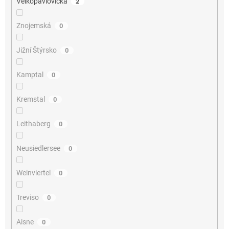
Velkopavlovická
2
Znojemská
0
Jižní Štýrsko
0
Kamptal
0
Kremstal
0
Leithaberg
0
Neusiedlersee
0
Weinviertel
0
Treviso
0
Aisne
0