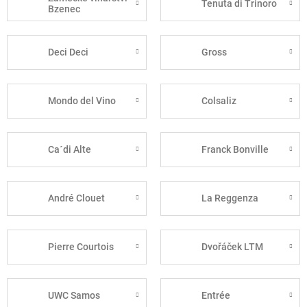
Tenuta di Trinoro
Bzenec
Deci Deci
Gross
Mondo del Vino
Colsaliz
Ca´di Alte
Franck Bonville
André Clouet
La Reggenza
Pierre Courtois
Dvořáček LTM
UWC Samos
Entrée