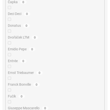
Čapka
0
Deci Deci
0
Donatus
0
Dvořáček LTM
0
Emidio Pepe
0
Entrée
0
Ernst Triebaumer
0
Franck Bonville
0
Fučík
0
Giuseppe Mascarello
0