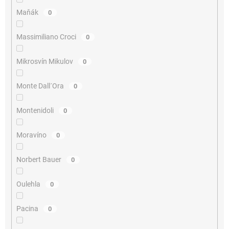
Maňák
0
Massimiliano Croci
0
Mikrosvín Mikulov
0
Monte Dall´Ora
0
Montenidoli
0
Moravíno
0
Norbert Bauer
0
Oulehla
0
Pacina
0