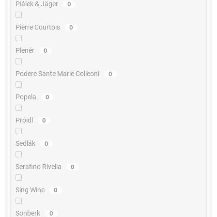
Piálek & Jäger
0
Pierre Courtois
0
Plenér
0
Podere Sante Marie Colleoni
0
Popela
0
Proidl
0
Sedlák
0
Serafino Rivella
0
Sing Wine
0
Sonberk
0