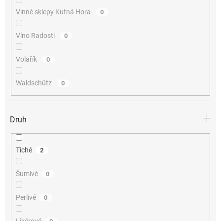
Vinné sklepy Kutná Hora
0
Víno Radosti
0
Volařík
0
Waldschütz
0
Druh
Tiché
2
Šumivé
0
Perlivé
0