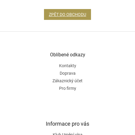
ZPĚT DO OBCHODU
Z
á
p
a
Oblíbené odkazy
t
Kontakty
í
Doprava
Zákaznický účet
Pro firmy
Informace pro vás
Klub Umění vína