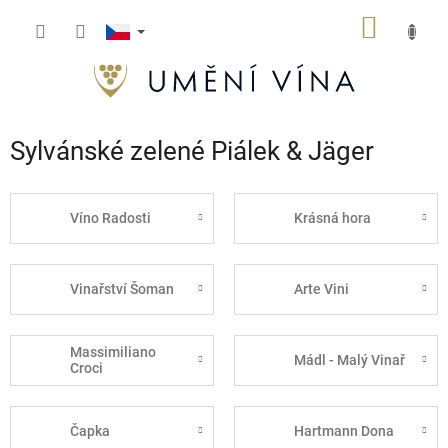
Přejít
NÁKUP
na
obsah
KOŠÍK
Sylvánské zelené Piálek & Jäger
Víno Radosti
Krásná hora
Vinařství Šoman
Arte Vini
Massimiliano
Mádl - Malý Vinař
Croci
Čapka
Hartmann Dona