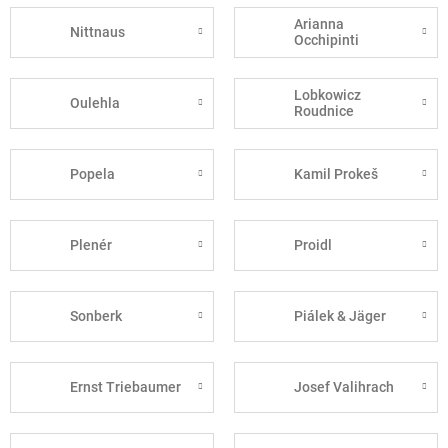
Arianna
Nittnaus
Occhipinti
Lobkowicz
Oulehla
Roudnice
Popela
Kamil Prokeš
Plenér
Proidl
Sonberk
Piálek & Jäger
Ernst Triebaumer
Josef Valihrach