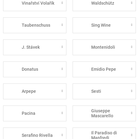
Vinařství Volařík
Waldschütz
Taubenschuss
Sing Wine
J. Stávek
Montenidoli
Donatus
Emidio Pepe
Arpepe
Sesti
Giuseppe
Pacina
Mascarello
Il Paradiso di
Serafino Rivella
Manfredi