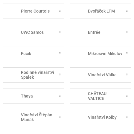
Pierre Courtois
Dvořáček LTM
UWC Samos
Entrée
Fučík
Mikrosvín Mikulov
Rodinné vinařství
Vinařství Válka
Špalek
CHÂTEAU
Thaya
VALTICE
Vinařství Štěpán
Vinařství Kolby
Maňák