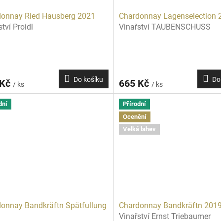
donnay Ried Hausberg 2021
Chardonnay Lagenselection 
ství Proidl
Vinařství TAUBENSCHUSS
Do košíku
Do
 Kč
665 Kč
/ ks
/ ks
dní
Přírodní
Ocenění
Velká lahev
onnay Bandkräftn Spätfullung
Chardonnay Bandkräftn 201
Vinařství Ernst Triebaumer