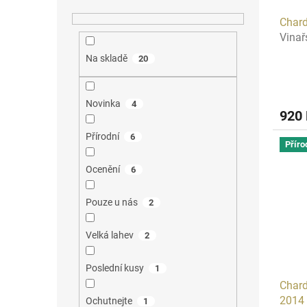
Char
Vinař
Na skladě
20
Novinka
4
920
Přírodní
6
Příro
Ocenění
6
Pouze u nás
2
Velká lahev
2
Poslední kusy
1
Chard
2014
Ochutnejte
1