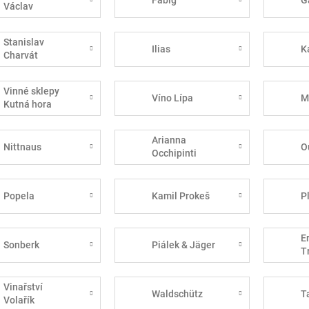
Václav
Stanislav
Ilias
K
Charvát
Vinné sklepy
Víno Lípa
M
Kutná hora
Arianna
Nittnaus
O
Occhipinti
Popela
Kamil Prokeš
P
E
Sonberk
Piálek & Jäger
T
Vinařství
Waldschütz
T
Volařík