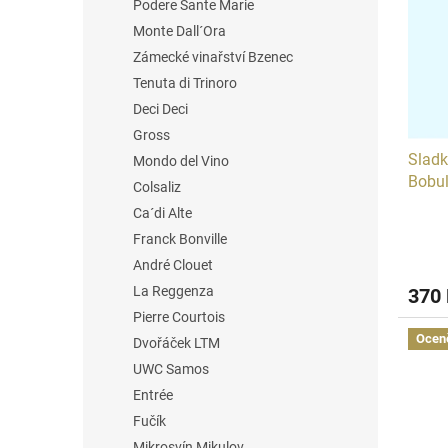
Podere Sante Marie
i
r
s
o
Monte Dall´Ora
p
d
Zámecké vinařství Bzenec
r
u
Tenuta di Trinoro
o
k
Deci Deci
d
t
Gross
u
ů
Sladk
k
Mondo del Vino
Bobul
t
Colsaliz
ů
Ca´di Alte
Franck Bonville
André Clouet
La Reggenza
370
Pierre Courtois
Ocen
Dvořáček LTM
UWC Samos
Entrée
Fučík
Mikrosvín Mikulov