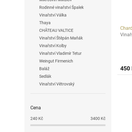
Rodinné vinařství Špalek
Vinařství Válka
Thaya
Char
CHÂTEAU VALTICE
Vinař
Vinařství Štěpán Maňák
Vinařství Kolby
Vinařství Vladimír Tetur
Weingut Firmenich
450
Baláž
Sedlák
Vinařství Větrovský
Cena
240
Kč
3400
Kč