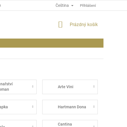
Čeština
OSOBNÍCH ÚDAJÍCH
INFORMACE O WEBU
Přihlášení
NÁKUPNÍ
Prázdný košík
KOŠÍK
inařství
Arte Vini
oman
apka
Hartmann Dona
Cantina
ala