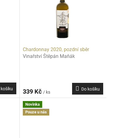
Chardonnay 2020, pozdní sběr
Vinařství Štěpán Maňák
 košíku
Do košíku
339 Kč
/ ks
Novinka
Pouze u nás