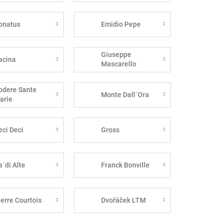
onatus
Emidio Pepe
Giuseppe
acina
Mascarello
odere Sante
Monte Dall´Ora
arie
eci Deci
Gross
a´di Alte
Franck Bonville
ierre Courtois
Dvořáček LTM