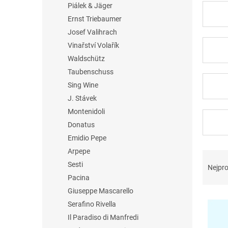
Piálek & Jäger
Ernst Triebaumer
Josef Valihrach
Vinařství Volařík
Waldschütz
Taubenschuss
Sing Wine
J. Stávek
Montenidoli
Donatus
Emidio Pepe
Arpepe
Ř
a
Sesti
Nejpro
z
Pacina
e
Giuseppe Mascarello
V
n
Serafino Rivella
ý
í
Il Paradiso di Manfredi
p
p