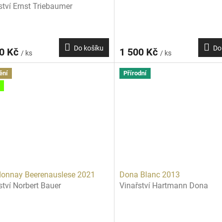
ství Ernst Triebaumer
Do košíku
Do
00 Kč
1 500 Kč
/ ks
/ ks
ění
Přírodní
onnay Beerenauslese 2021
Dona Blanc 2013
ství Norbert Bauer
Vinařství Hartmann Dona