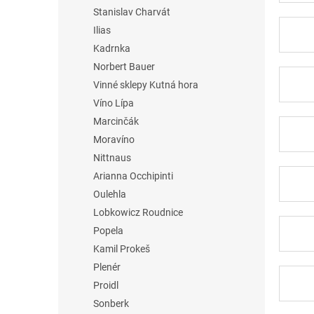
Stanislav Charvát
Ilias
Kadrnka
Norbert Bauer
Vinné sklepy Kutná hora
Víno Lípa
Marcinčák
Moravíno
Nittnaus
Arianna Occhipinti
Oulehla
Lobkowicz Roudnice
Popela
Kamil Prokeš
Plenér
Proidl
Sonberk