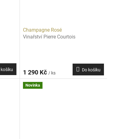
Champagne Rosé
Vinařství Pierre Courtois
 košíku
Do košíku
1 290 Kč
/ ks
Novinka