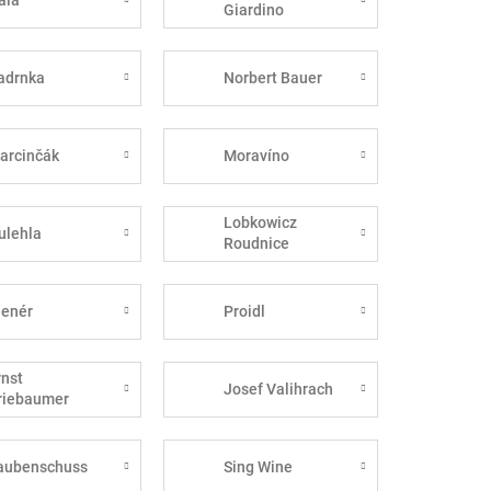
Giardino
adrnka
Norbert Bauer
arcinčák
Moravíno
Lobkowicz
ulehla
Roudnice
lenér
Proidl
rnst
Josef Valihrach
riebaumer
aubenschuss
Sing Wine