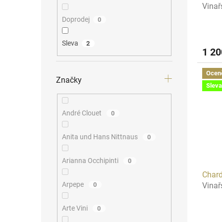
Vinař
Doprodej
0
Sleva
2
1 2
Ocen
Značky
Sleva
André Clouet
0
Anita und Hans Nittnaus
0
Arianna Occhipinti
0
Chard
Arpepe
Vinař
0
Arte Vini
0