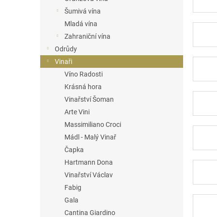
n
Šumivá vína
e
Mladá vína
l
Zahraniční vína
Odrůdy
Vinaři
Víno Radosti
Krásná hora
Vinařství Šoman
Arte Vini
Massimiliano Croci
Mádl - Malý Vinař
Čapka
Hartmann Dona
Vinařství Václav
Fabig
Gala
Cantina Giardino