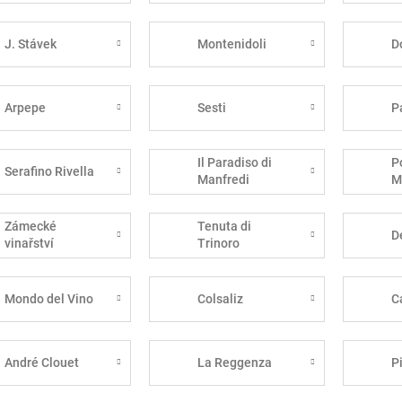
J. Stávek
Montenidoli
D
Arpepe
Sesti
P
Il Paradiso di
P
Serafino Rivella
Manfredi
M
Zámecké
Tenuta di
D
vinařství
Trinoro
Bzenec
Mondo del Vino
Colsaliz
C
André Clouet
La Reggenza
P