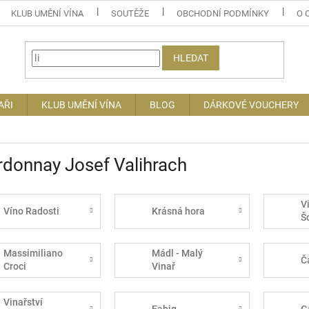
KLUB UMĚNÍ VÍNA
SOUTĚŽE
OBCHODNÍ PODMÍNKY
O 
HLEDAT
AŘI
KLUB UMĚNÍ VÍNA
BLOG
DÁRKOVÉ VOUCHERY
donnay Josef Valihrach
V
Víno Radosti
Krásná hora
Š
Massimiliano
Mádl - Malý
Č
Croci
Vinař
Vinařství
Fabig
G