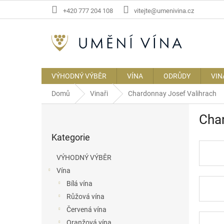
Přejít
+420 777 204 108
vitejte@umenivina.cz
na
obsah
VÝHODNÝ VÝBĚR
VÍNA
ODRŮDY
VIN
Domů
Vinaři
Chardonnay Josef Valihrach
P
Char
o
Přeskočit
s
Kategorie
kategorie
t
r
VÝHODNÝ VÝBĚR
a
Vína
n
Bílá vína
n
í
Růžová vína
p
Červená vína
a
Oranžová vína