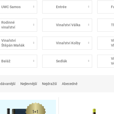
UWC Samos
Entrée
F
Rodinné
Vinařství Válka
T
vinařství
Špalek
Vinařství
V
Vinařství Kolby
Štěpán Maňák
V
V
Baláž
Sedlák
V
dávanější
Nejlevnější
Nejdražší
Abecedně