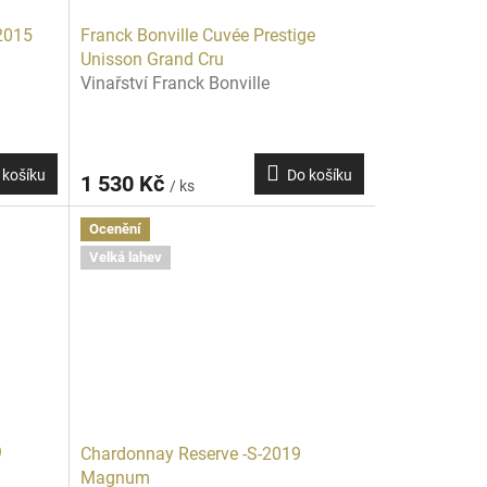
2015
Franck Bonville Cuvée Prestige
Unisson Grand Cru
Vinařství Franck Bonville
 košíku
Do košíku
1 530 Kč
/ ks
Ocenění
Velká lahev
9
Chardonnay Reserve -S-2019
Magnum