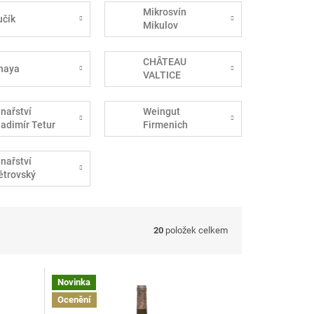
Mikrosvín
učík
Mikulov
CHÂTEAU
haya
VALTICE
inařství
Weingut
ladimír Tetur
Firmenich
inařství
ětrovský
20
položek celkem
Novinka
Ocenění