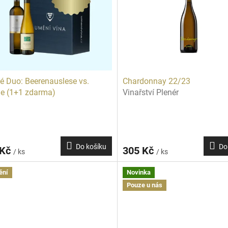
é Duo: Beerenauslese vs.
Chardonnay 22/23
e (1+1 zdarma)
Vinařství Plenér
Do košíku
Do
 Kč
305 Kč
/ ks
/ ks
ění
Novinka
Pouze u nás