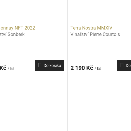
donnay NFT 2022
Terra Nostra MMXIV
ství Sonberk
Vinařství Pierre Courtois
Do košíku
Do
 Kč
2 190 Kč
/ ks
/ ks